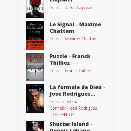
Auteur :
Alexis Laipsker
Le Signal - Maxime
Chattam
Auteur :
Maxime Chattam
Puzzle - Franck
Thilliez
Auteur :
Franck Thilliez
La formule de Dieu -
Jose Rodrigues...
Auteurs :
Michael
Connelly
-
José Rodrigues
DOS SANTOS
Shutter Island -
Dennis Lehane