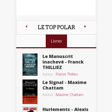
LE TOP POLAR
Livres
Le Manuscrit
inachevé - Franck
THILLIEZ
Auteur :
Franck Thilliez
Le Signal - Maxime
Chattam
Auteur :
Maxime Chattam
Hurlements - Alexis