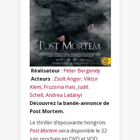
Réalisateur
:
Péter Bergendy
Acteurs
:
Zsolt Anger
,
Viktor
Klem
,
Fruzsina Hais
,
Judit
Schell
,
Andrea Ladányi
Découvrez la bande-annonce de
Post Mortem.
Le thriller d’épouvante hongrois
Post Mortem
sera disponible le 22
juin prochain en DVD et VOD.