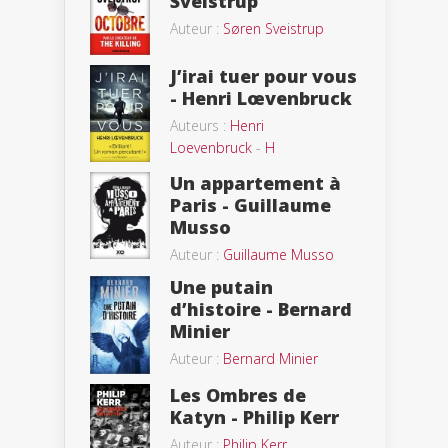
Sveistrup
Auteur :
Søren Sveistrup
J’irai tuer pour vous
- Henri Lœvenbruck
Auteurs :
Henri
Loevenbruck
-
H
Un appartement à
Paris - Guillaume
Musso
Auteur :
Guillaume Musso
Une putain
d’histoire - Bernard
Minier
Auteur :
Bernard Minier
Les Ombres de
Katyn - Philip Kerr
Auteur :
Philip Kerr