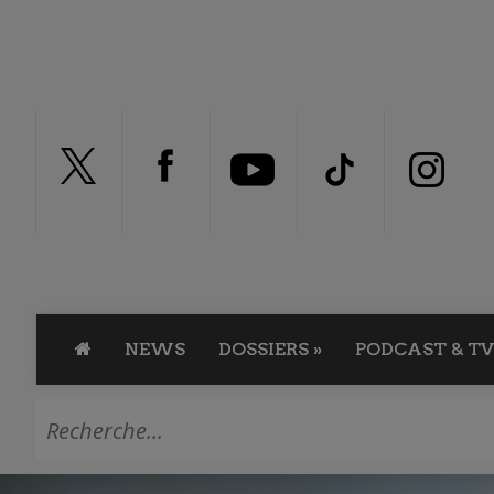
NEWS
DOSSIERS
»
PODCAST & TV