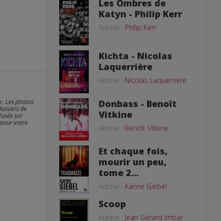
Les Ombres de
Katyn - Philip Kerr
Auteur :
Philip Kerr
Kichta - Nicolas
Laquerrière
Auteur :
Nicolas Laquerrière
er. Les photos
Donbass - Benoît
dossiers de
Vitkine
fusée sur
 pour votre
Auteur :
Benoît Vitkine
Et chaque fois,
mourir un peu,
tome 2...
Auteur :
Karine Giebel
Scoop
Auteur :
Jean Gérard Imbar