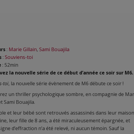
urs
:
Marie Gillain
,
Sami Bouajila
s
:
Souviens-toi
e
: 52min
ez la nouvelle série de ce début d’année ce soir sur M6.
-toi
, la nouvelle série évènement de M6 débute ce soir !
ez un thriller psychologique sombre, en compagnie de Mar
et Sami Bouajila.
le et leur bébé sont retrouvés assassinés dans leur maison
ne, leur fille de 8 ans, a été miraculeusement épargnée, et
igne d’effraction n’a été relevé, ni aucun témoin. Sauf la