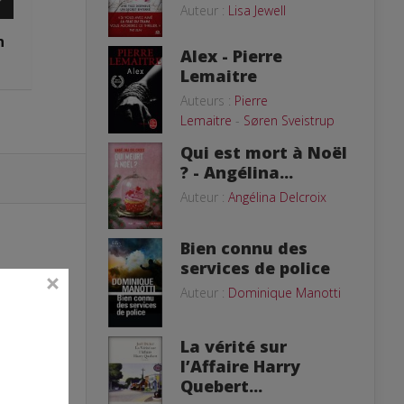
Auteur :
Lisa Jewell
n
Alex - Pierre
Lemaitre
Auteurs :
Pierre
Lemaitre
-
Søren Sveistrup
Qui est mort à Noël
? - Angélina...
Auteur :
Angélina Delcroix
Bien connu des
services de police
Auteur :
Dominique Manotti
La vérité sur
l’Affaire Harry
Quebert...