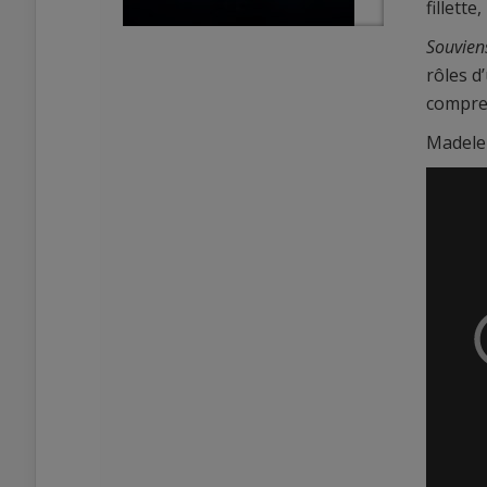
fillett
Souviens
rôles d’
compren
Madelei
0
0