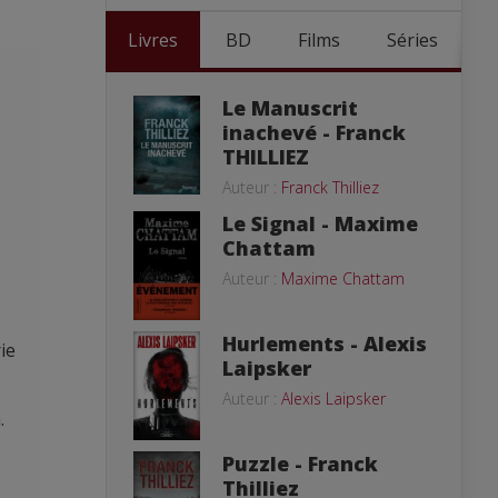
Livres
BD
Films
Séries
Le Manuscrit
inachevé - Franck
THILLIEZ
Auteur :
Franck Thilliez
Le Signal - Maxime
Chattam
Auteur :
Maxime Chattam
Hurlements - Alexis
ie
Laipsker
Auteur :
Alexis Laipsker
.
Puzzle - Franck
Thilliez