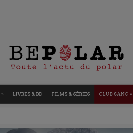
»
LIVRES & BD
FILMS & SÉRIES
CLUB SANG
»