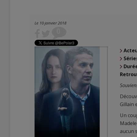
Le 10 janvier 2018
0
Acte
Série
Duré
Retrouv
Souviens
Découvr
Gillain 
Un coup
Madelei
aucun s