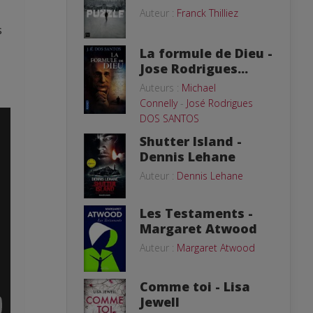
Auteur :
Franck Thilliez
s
La formule de Dieu -
Jose Rodrigues...
Auteurs :
Michael
Connelly
-
José Rodrigues
DOS SANTOS
Shutter Island -
Dennis Lehane
Auteur :
Dennis Lehane
Les Testaments -
Margaret Atwood
Auteur :
Margaret Atwood
Comme toi - Lisa
Jewell