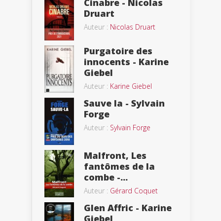
Cinabre - Nicolas
Druart
Auteur :
Nicolas Druart
Purgatoire des
innocents - Karine
Giebel
Auteur :
Karine Giebel
Sauve la - Sylvain
Forge
Auteur :
Sylvain Forge
Malfront, Les
fantômes de la
combe -...
Auteur :
Gérard Coquet
Glen Affric - Karine
Giebel