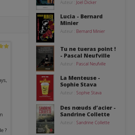
Auteur :
Joël Dicker
Lucia - Bernard
Minier
Auteur :
Bernard Minier
Tu ne tueras point !
- Pascal Neufville
Auteur :
Pascal Neufville
La Menteuse -
ays,
Sophie Stava
Auteur :
Sophie Stava
Des nœuds d’acier -
Sandrine Collette
on
Auteur :
Sandrine Collette
de ?