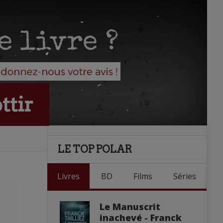
ttir
LE TOP POLAR
Livres
BD
Films
Séries
Le Manuscrit
inachevé - Franck