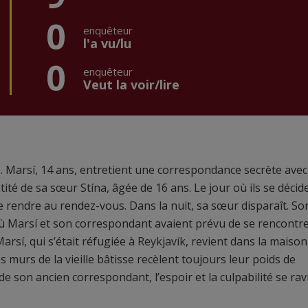
0
enquêteur
l'a vu/lu
0
enquêteur
Veut la voir/lire
de. Marsí, 14 ans, entretient une correspondance secrète ave
ntité de sa sœur Stína, âgée de 16 ans. Le jour où ils se décid
 rendre au rendez-vous. Dans la nuit, sa sœur disparaît. So
où Marsí et son correspondant avaient prévu de se rencontre
 Marsí, qui s’était réfugiée à Reykjavík, revient dans la maison
es murs de la vieille bâtisse recèlent toujours leur poids de
de son ancien correspondant, l’espoir et la culpabilité se rav
.