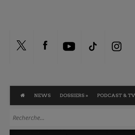
NEWS
DOSSIERS
»
PODCAST & TV