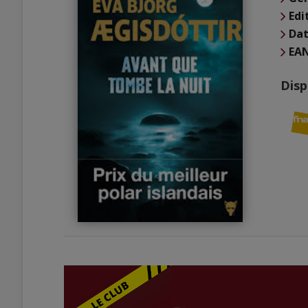
Edi
Dat
EA
Disp