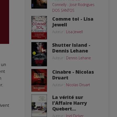
Connelly
-
José Rodrigues
DOS SANTOS
Comme toi - Lisa
Jewell
Auteur :
Lisa Jewell
Shutter Island -
Dennis Lehane
Auteur :
Dennis Lehane
c un
ent
Cinabre - Nicolas
Druart
n
r.
Auteur :
Nicolas Druart
La vérité sur
l’Affaire Harry
ivent
Quebert...
Auteur :
Joël Dicker