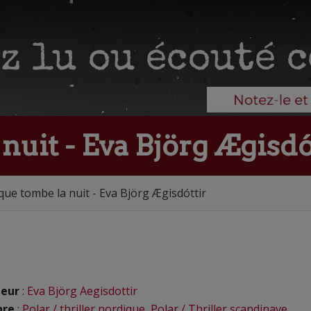
nuit - Eva Björg Ægisdó
que tombe la nuit - Eva Björg Ægisdóttir
eur
:
Eva Björg Aegisdottir
nre
:
Polar / thriller nordique
,
Polar / Thriller scandinave