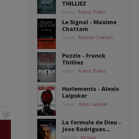
THILLIEZ
Auteur :
Franck Thilliez
Le Signal - Maxime
Chattam
Auteur :
Maxime Chattam
Puzzle - Franck
Thilliez
Auteur :
Franck Thilliez
Hurlements - Alexis
Laipsker
Auteur :
Alexis Laipsker
La formule de Dieu -
Jose Rodrigues...
Auteurs :
Michael