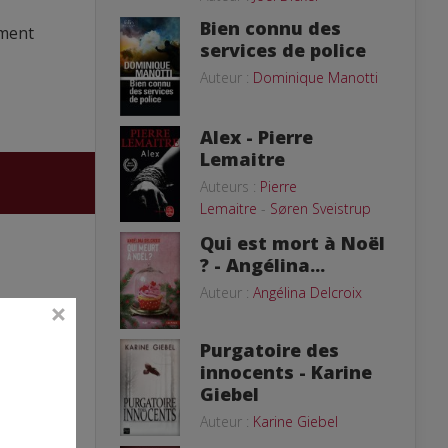
Bien connu des
mment
services de police
Auteur :
Dominique Manotti
Alex - Pierre
Lemaitre
Auteurs :
Pierre
Lemaitre
-
Søren Sveistrup
Qui est mort à Noël
? - Angélina...
Auteur :
Angélina Delcroix
Purgatoire des
innocents - Karine
Giebel
Auteur :
Karine Giebel