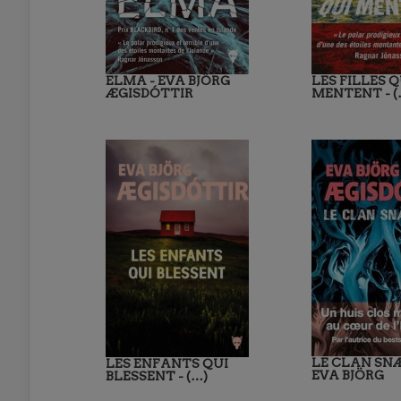
ELMA - EVA BJÖRG
LES FILLES Q
ÆGISDÓTTIR
MENTENT - (
LE CLAN SNÆ
LES ENFANTS QUI
EVA BJÖRG
BLESSENT - (…)