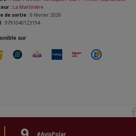
teur
:
La Martinière
e de sortie
: 6 février 2026
N
: 9791040123194
onible sur
9
#AvisPolar