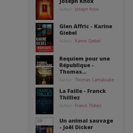
Joseph Knox
Auteur :
Joseph Knox
Glen Affric - Karine
Giebel
Auteur :
Karine Giebel
Requiem pour une
République -
Thomas...
Auteur :
Thomas Cantaloube
La Faille - Franck
Thilliez
Auteur :
Franck Thilliez
Un animal sauvage
- Joël Dicker