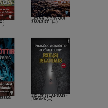
LES GARÇONS QUI
UI
BRÛLENT - (…)
…)
EXIL(S) ISLANDAIS -
BERG -
JÉRÔME (…)