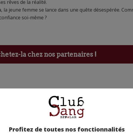
es rêves de la réalité.
a, la jeune femme se lance dans une quête désespérée. Co
 confiance soi-même ?
etez-la chez nos partenaires !
ants
Profitez de toutes nos fonctionnalités