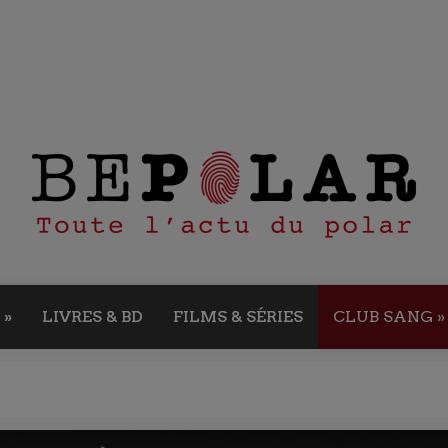
»
LIVRES & BD
FILMS & SÉRIES
CLUB SANG
»