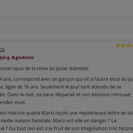
026
Björg Ægisdóttir
ouvel opus de la reine du polar islandais.
14 ans, correspond avec un garçon qui vit à l’autre bout du p
na, âgée de 16 ans. Seulement le jour tant attendu de se
e. Dans la nuit, sa sœur disparaît et son blouson retrouvé
rendez vous.
e est réactivé quand Marsí reçoit une mystérieuse lettre de s
ieille maison familiale. Marsi est-elle en danger ? Le
é ? Ou tout ceci est-il le fruit de son imagination très fécon