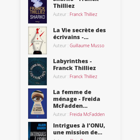
Thilliez
Auteur :
Franck Thilliez
La Vie secrète des
écrivains -...
Auteur :
Guillaume Musso
Labyrinthes -
Franck Thilliez
Auteur :
Franck Thilliez
La femme de
ménage - Freida
McFadden...
Auteur :
Freida McFadden
Intrigues à l’ONU,
une mission de...