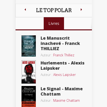
LE TOP POLAR
Livres
Le Manuscrit
inachevé - Franck
THILLIEZ
Auteur :
Franck Thilliez
Hurlements - Alexis
Laipsker
Auteur :
Alexis Laipsker
Le Signal - Maxime
Chattam
Auteur :
Maxime Chattam