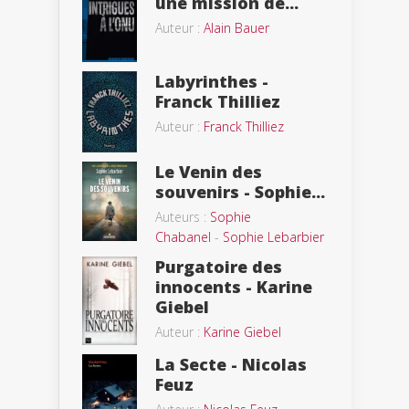
une mission de...
Auteur :
Alain Bauer
Labyrinthes -
Franck Thilliez
Auteur :
Franck Thilliez
Le Venin des
souvenirs - Sophie...
Auteurs :
Sophie
Chabanel
-
Sophie Lebarbier
Purgatoire des
innocents - Karine
Giebel
Auteur :
Karine Giebel
La Secte - Nicolas
Feuz