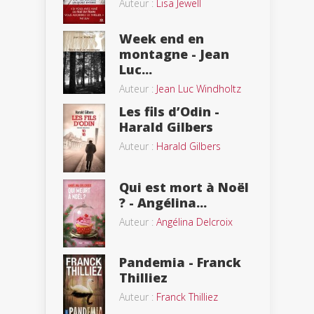
Auteur :
Lisa Jewell
Week end en
montagne - Jean
Luc...
Auteur :
Jean Luc Windholtz
Les fils d’Odin -
Harald Gilbers
Auteur :
Harald Gilbers
Qui est mort à Noël
? - Angélina...
Auteur :
Angélina Delcroix
Pandemia - Franck
Thilliez
Auteur :
Franck Thilliez