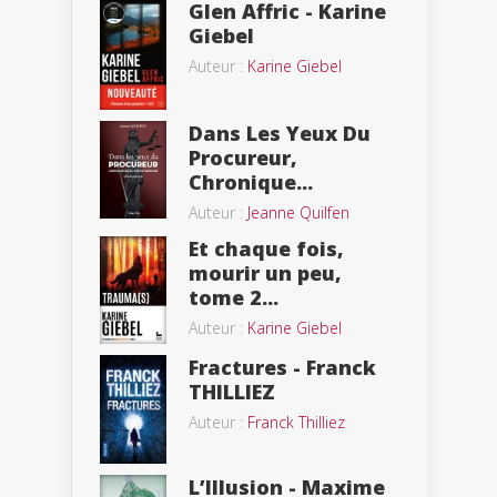
Glen Affric - Karine
Giebel
Auteur :
Karine Giebel
Dans Les Yeux Du
Procureur,
Chronique...
Auteur :
Jeanne Quilfen
Et chaque fois,
mourir un peu,
tome 2...
Auteur :
Karine Giebel
Fractures - Franck
THILLIEZ
Auteur :
Franck Thilliez
L’Illusion - Maxime