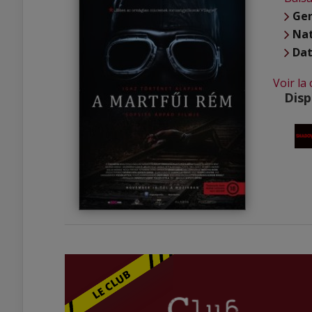
Ge
Nat
Dat
Voir la
Disp