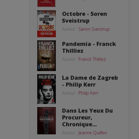
Octobre - Soren
Sveistrup
Auteur :
Søren Sveistrup
Pandemia - Franck
Thilliez
Auteur :
Franck Thilliez
La Dame de Zagreb
- Philip Kerr
Auteur :
Philip Kerr
Dans Les Yeux Du
Procureur,
Chronique...
Auteur :
Jeanne Quilfen