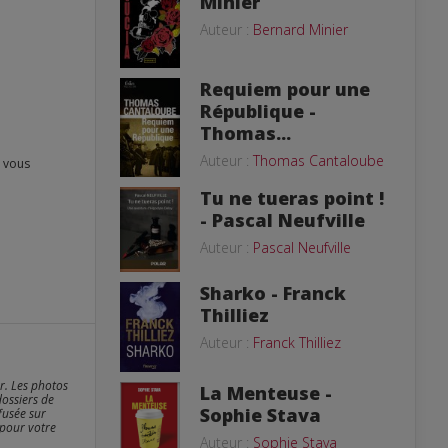
Minier
Auteur :
Bernard Minier
Requiem pour une
République -
Thomas...
Auteur :
Thomas Cantaloube
Tu ne tueras point !
- Pascal Neufville
Auteur :
Pascal Neufville
Sharko - Franck
Thilliez
Auteur :
Franck Thilliez
er. Les photos
La Menteuse -
dossiers de
Sophie Stava
fusée sur
 pour votre
Auteur :
Sophie Stava