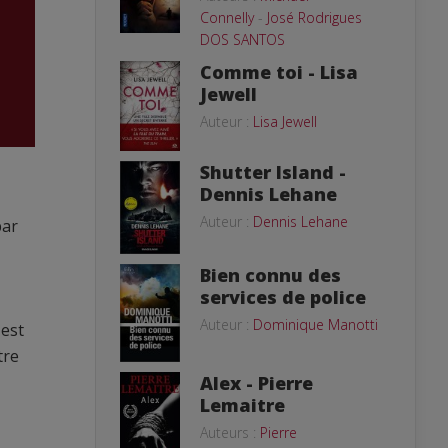
Connelly
-
José Rodrigues
DOS SANTOS
Comme toi - Lisa
Jewell
Auteur :
Lisa Jewell
Shutter Island -
Dennis Lehane
Auteur :
Dennis Lehane
par
Bien connu des
services de police
Auteur :
Dominique Manotti
 est
tre
Alex - Pierre
Lemaitre
Auteurs :
Pierre