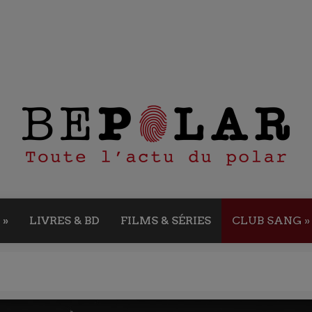
»
LIVRES & BD
FILMS & SÉRIES
CLUB SANG
»