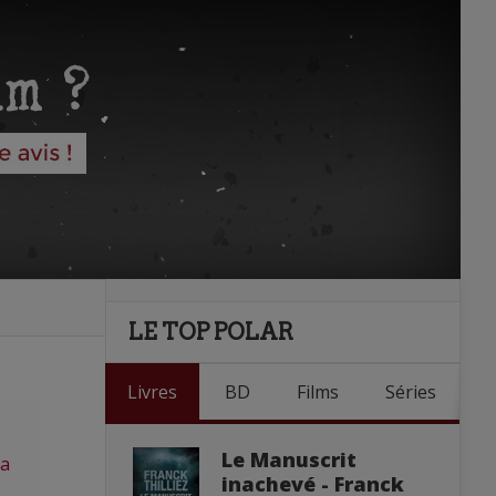
LE TOP POLAR
Livres
BD
Films
Séries
Le Manuscrit
a
inachevé - Franck