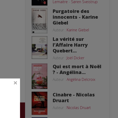
Lemaitre
-
Søren Sveistrup
Purgatoire des
innocents - Karine
Giebel
Auteur :
Karine Giebel
La vérité sur
l’Affaire Harry
Quebert...
Auteur :
Joël Dicker
Qui est mort à Noël
? - Angélina...
Auteur :
Angélina Delcroix
Cinabre - Nicolas
Druart
Auteur :
Nicolas Druart