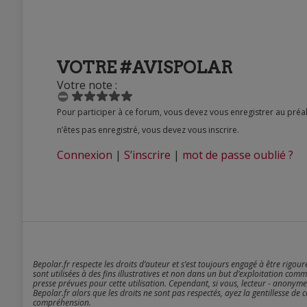
VOTRE #AVISPOLAR
Votre note :
Pour participer à ce forum, vous devez vous enregistrer au préalable. Merci d’indiquer ci-dessous l’identifiant personnel qui vous a été fourni. Si vous
n’êtes pas enregistré, vous devez vous inscrire.
Connexion
|
S’inscrire
|
mot de passe oublié ?
Bepolar.fr respecte les droits d’auteur et s’est toujours engagé à être rigou
sont utilisées à des fins illustratives et non dans un but d’exploitation comm
presse prévues pour cette utilisation. Cependant, si vous, lecteur - anonyme
Bepolar.fr alors que les droits ne sont pas respectés, ayez la gentillesse de 
compréhension.