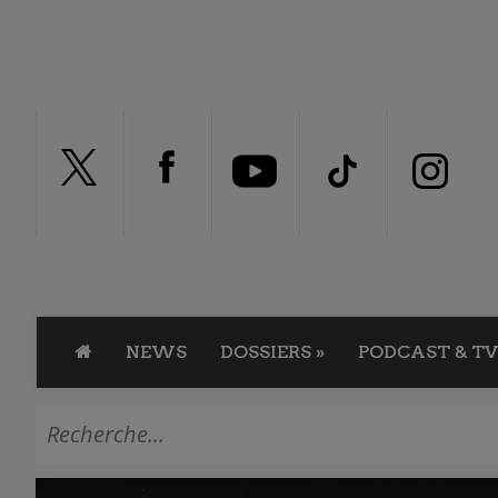
NEWS
DOSSIERS
»
PODCAST & TV