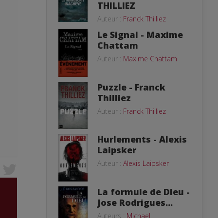
THILLIEZ
Auteur :
Franck Thilliez
Le Signal - Maxime
Chattam
Auteur :
Maxime Chattam
Puzzle - Franck
Thilliez
Auteur :
Franck Thilliez
Hurlements - Alexis
Laipsker
Auteur :
Alexis Laipsker
La formule de Dieu -
Jose Rodrigues...
Auteurs :
Michael