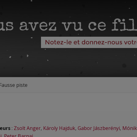
Fausse piste
eurs
:
Zsolt Anger
,
Károly Hajduk
,
Gabor Jászberényi
,
Mónik
i
,
Peter Barnai