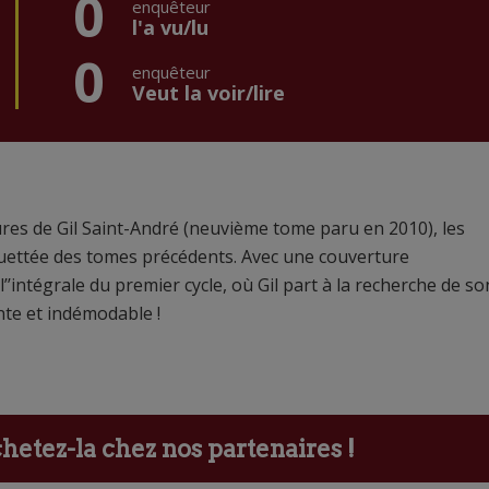
0
enquêteur
l'a vu/lu
0
enquêteur
Veut la voir/lire
ures de Gil Saint-André (neuvième tome paru en 2010), les
uettée des tomes précédents. Avec une couverture
’’intégrale du premier cycle, où Gil part à la recherche de so
nte et indémodable !
etez-la chez nos partenaires !