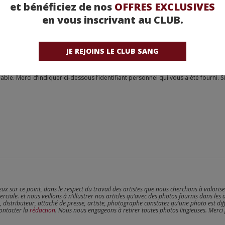
et bénéficiez de nos
OFFRES EXCLUSIVES
en vous inscrivant au CLUB.
JE REJOINS LE CLUB SANG
reux sur ce point, dans le respect du travail des artistes que nous cherchons à valoris
erciale. et nous veillons à n’illustrer nos articles qu’avec des photos fournis dans les 
, distributeur, attaché de presse, artiste, photographe constatez qu’une photo est dif
contacter la
rédaction
. Nous nous engageons à retirer toutes photos litigieuses. Merci