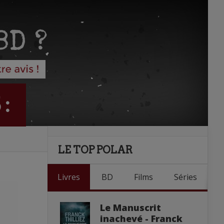
 :
LE TOP POLAR
Livres
BD
Films
Séries
Le Manuscrit
inachevé - Franck