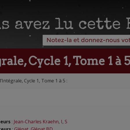
ale, Cycle 1, Tome 1 à 5
l’Intégrale, Cycle 1, Tome 1 à 5 :
eurs
:
Jean-Charles Kraehn
,
I
,
S
teurs
:
Glénat
,
Glénat BD