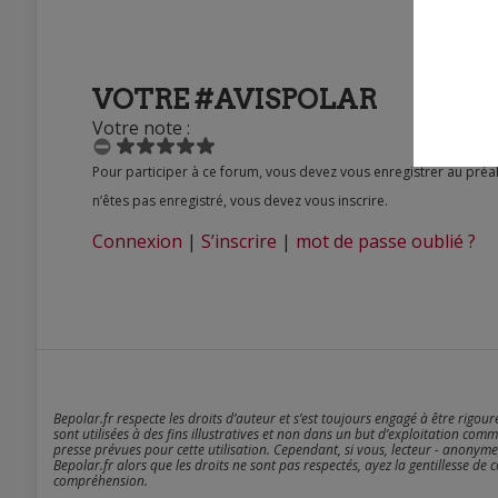
VOTRE #AVISPOLAR
Votre note :
Pour participer à ce forum, vous devez vous enregistrer au préalable. Merci d’indiquer ci-dessous l’identifiant personnel qui vous a été fourni. Si vous
n’êtes pas enregistré, vous devez vous inscrire.
Connexion
|
S’inscrire
|
mot de passe oublié ?
Bepolar.fr respecte les droits d’auteur et s’est toujours engagé à être rigou
sont utilisées à des fins illustratives et non dans un but d’exploitation comm
presse prévues pour cette utilisation. Cependant, si vous, lecteur - anonyme
Bepolar.fr alors que les droits ne sont pas respectés, ayez la gentillesse de 
compréhension.