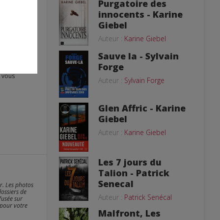
Purgatoire des
innocents - Karine
Giebel
Auteur :
Karine Giebel
Sauve la - Sylvain
Forge
Auteur :
Sylvain Forge
Glen Affric - Karine
Giebel
Auteur :
Karine Giebel
Les 7 jours du
Talion - Patrick
Senecal
er. Les photos
dossiers de
Auteur :
Patrick Senécal
fusée sur
 pour votre
Malfront, Les