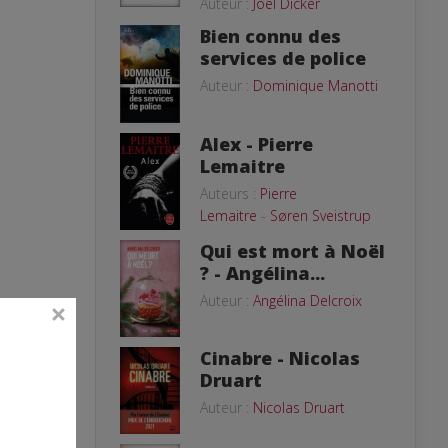
Auteur :
Joël Dicker
Bien connu des
services de police
Auteur :
Dominique Manotti
Alex - Pierre
Lemaitre
Auteurs :
Pierre
Lemaitre
-
Søren Sveistrup
Qui est mort à Noël
? - Angélina...
Auteur :
Angélina Delcroix
Cinabre - Nicolas
Druart
Auteur :
Nicolas Druart