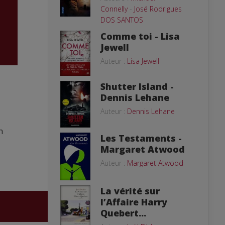
Connelly
-
José Rodrigues
DOS SANTOS
Comme toi - Lisa
Jewell
Auteur :
Lisa Jewell
Shutter Island -
Dennis Lehane
Auteur :
Dennis Lehane
n
Les Testaments -
Margaret Atwood
Auteur :
Margaret Atwood
La vérité sur
l’Affaire Harry
Quebert...