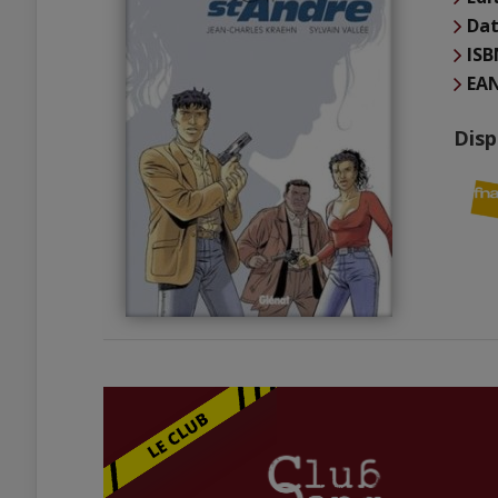
Dat
ISB
EA
Disp