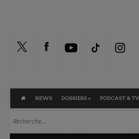
NEWS
DOSSIERS
»
PODCAST & TV