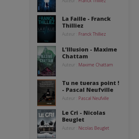
Auteur :
Franck Thilliez
La Faille - Franck
Thilliez
Auteur :
Franck Thilliez
L’Illusion - Maxime
Chattam
Auteur :
Maxime Chattam
Tu ne tueras point !
- Pascal Neufville
Auteur :
Pascal Neufville
Le Cri - Nicolas
Beuglet
Auteur :
Nicolas Beuglet