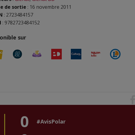
e de sortie
: 16 novembre 2011
N
:
2723484157
N
: 9782723484152
onible sur
0
#AvisPolar