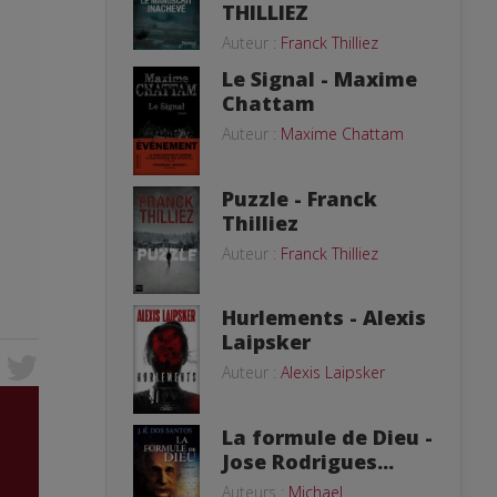
THILLIEZ
Auteur :
Franck Thilliez
Le Signal - Maxime
Chattam
Auteur :
Maxime Chattam
Puzzle - Franck
Thilliez
Auteur :
Franck Thilliez
Hurlements - Alexis
Laipsker
Auteur :
Alexis Laipsker
La formule de Dieu -
Jose Rodrigues...
Auteurs :
Michael