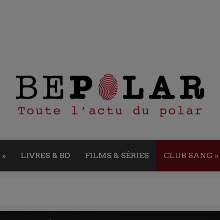
»
LIVRES & BD
FILMS & SÉRIES
CLUB SANG
»