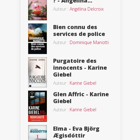
? - Angélina...
Auteur :
Angélina Delcroix
Bien connu des
services de police
Auteur :
Dominique Manotti
Purgatoire des
innocents - Karine
Giebel
Auteur :
Karine Giebel
Glen Affric - Karine
Giebel
Auteur :
Karine Giebel
Elma - Eva Björg
Ægisdóttir