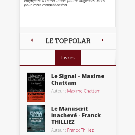
engageons à retirer toutes photos litigieuses. Merci
pour votre compréhension.
LE TOP POLAR
Livres
Le Signal - Maxime
Chattam
Auteur :
Maxime Chattam
Le Manuscrit
inachevé - Franck
THILLIEZ
Auteur :
Franck Thilliez