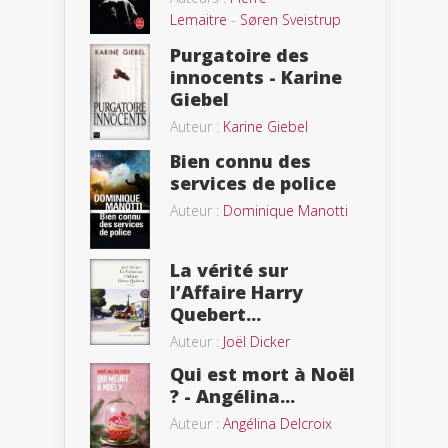
Lemaitre
-
Søren Sveistrup
Purgatoire des
innocents - Karine
Giebel
Auteur :
Karine Giebel
Bien connu des
services de police
Auteur :
Dominique Manotti
La vérité sur
l’Affaire Harry
Quebert...
Auteur :
Joël Dicker
Qui est mort à Noël
? - Angélina...
Auteur :
Angélina Delcroix