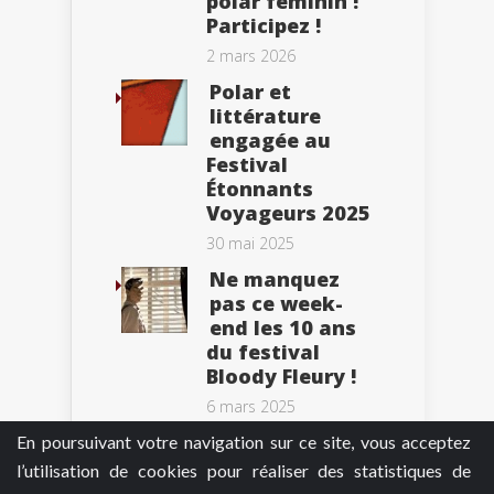
polar féminin !
Participez !
2 mars 2026
Polar et
littérature
engagée au
Festival
Étonnants
Voyageurs 2025
30 mai 2025
Ne manquez
pas ce week-
end les 10 ans
du festival
Bloody Fleury !
6 mars 2025
En poursuivant votre navigation sur ce site, vous acceptez
l’utilisation de cookies pour réaliser des statistiques de