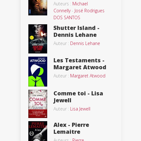
Auteurs :
Michael
Connelly
-
José Rodrigues
DOS SANTOS
Shutter Island -
Dennis Lehane
Auteur :
Dennis Lehane
Les Testaments -
Margaret Atwood
Auteur :
Margaret Atwood
Comme toi - Lisa
Jewell
Auteur :
Lisa Jewell
Alex - Pierre
Lemaitre
Auteurs :
Pierre