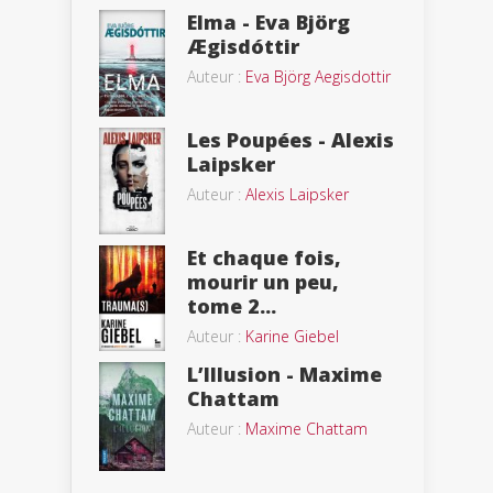
Elma - Eva Björg
Ægisdóttir
Auteur :
Eva Björg Aegisdottir
Les Poupées - Alexis
Laipsker
Auteur :
Alexis Laipsker
Et chaque fois,
mourir un peu,
tome 2...
Auteur :
Karine Giebel
L’Illusion - Maxime
Chattam
Auteur :
Maxime Chattam