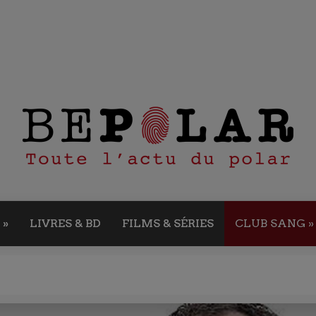
»
LIVRES & BD
FILMS & SÉRIES
CLUB SANG
»