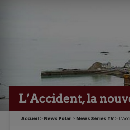
L’Accident, la nouv
Accueil
>
News Polar
>
News Séries TV
> L’Acc