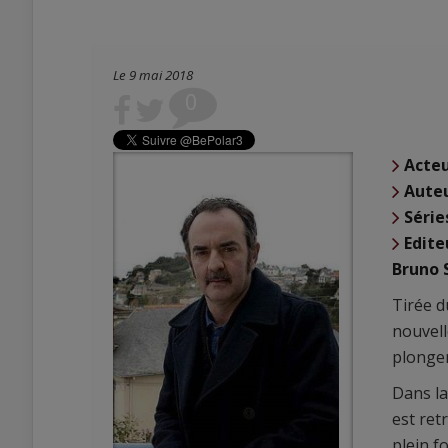
Le 9 mai 2018
0
Acte
Aute
Série
Edite
Bruno S
Tirée 
nouvell
plonger
Dans la
est ret
plein f