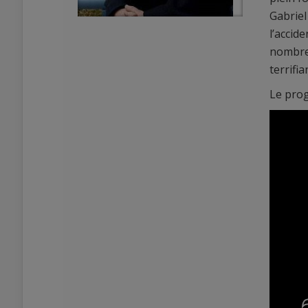
Gabriel
l’accid
nombreu
terrifian
Le prog
0
0