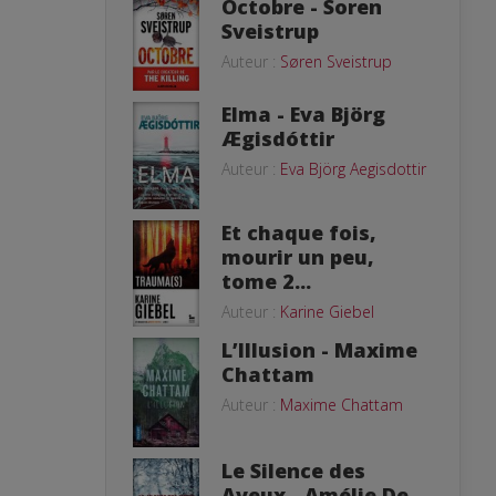
Octobre - Soren
Sveistrup
Auteur :
Søren Sveistrup
Elma - Eva Björg
Ægisdóttir
Auteur :
Eva Björg Aegisdottir
Et chaque fois,
mourir un peu,
tome 2...
Auteur :
Karine Giebel
L’Illusion - Maxime
Chattam
Auteur :
Maxime Chattam
Le Silence des
Aveux - Amélie De