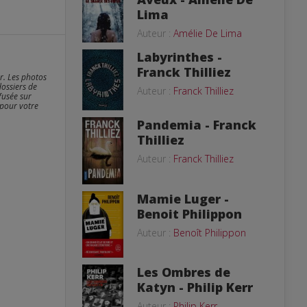
Lima
Auteur :
Amélie De Lima
Labyrinthes -
Franck Thilliez
er. Les photos
dossiers de
Auteur :
Franck Thilliez
fusée sur
 pour votre
Pandemia - Franck
Thilliez
Auteur :
Franck Thilliez
Mamie Luger -
Benoit Philippon
Auteur :
Benoît Philippon
Les Ombres de
Katyn - Philip Kerr
Auteur :
Philip Kerr