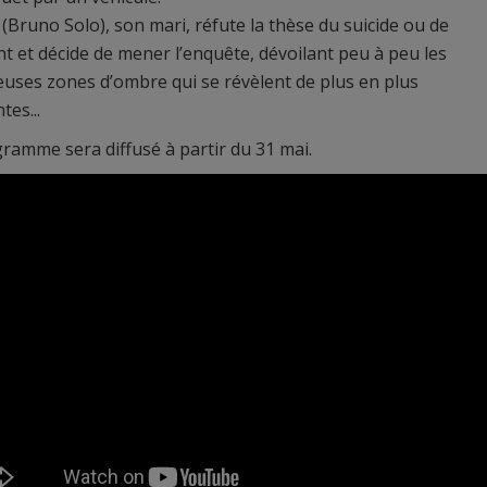
 (Bruno Solo), son mari, réfute la thèse du suicide ou de
ent et décide de mener l’enquête, dévoilant peu à peu les
ses zones d’ombre qui se révèlent de plus en plus
tes...
ramme sera diffusé à partir du 31 mai.