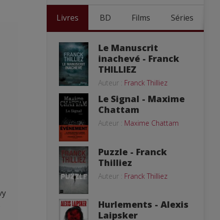
Livres
BD
Films
Séries
Le Manuscrit
inachevé - Franck
THILLIEZ
Auteur :
Franck Thilliez
Le Signal - Maxime
Chattam
Auteur :
Maxime Chattam
Puzzle - Franck
Thilliez
Auteur :
Franck Thilliez
vy
Hurlements - Alexis
e
Laipsker