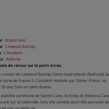
ur
:
Bruno Solo
ur
:
Linwood Barclay
s
:
L’Accident
ur
:
Belfond
olo de retour sur le petit écran.
du roman de Linwood Barclay
Contre toute attente
(Belfond), la
e série de France 3,
L’accident
réalisée par Olivier Prieur, va
 Bruno Solo en plein drame.
 paisible commune de Sainte-Lune, le corps de Rebecca Cau
rouvé sur la nationale. Ivre, elle semble avoir été percutée d
ouet par un véhicule.