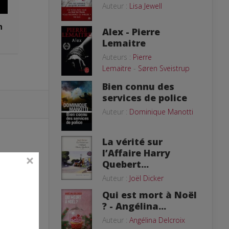
Auteur :
Lisa Jewell
n
Alex - Pierre
Lemaitre
Auteurs :
Pierre
Lemaitre
-
Søren Sveistrup
Bien connu des
services de police
Auteur :
Dominique Manotti
La vérité sur
l’Affaire Harry
Quebert...
Auteur :
Joël Dicker
Qui est mort à Noël
? - Angélina...
Auteur :
Angélina Delcroix