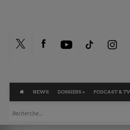
NEWS
DOSSIERS
»
PODCAST & TV