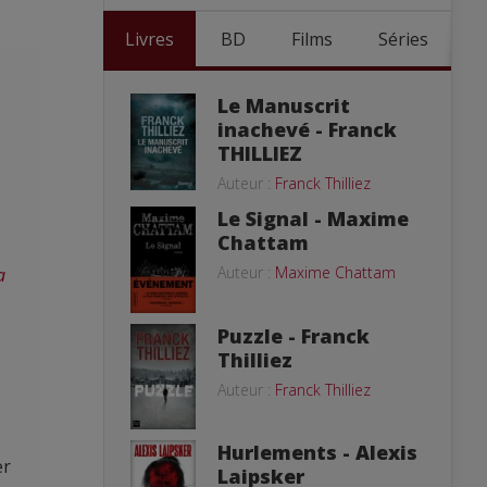
Livres
BD
Films
Séries
Le Manuscrit
inachevé - Franck
THILLIEZ
Auteur :
Franck Thilliez
Le Signal - Maxime
Chattam
Auteur :
Maxime Chattam
a
Puzzle - Franck
Thilliez
Auteur :
Franck Thilliez
Hurlements - Alexis
er
Laipsker