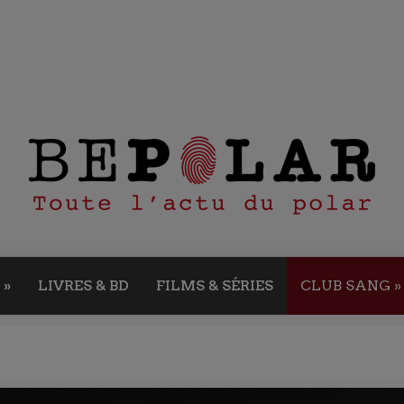
»
LIVRES & BD
FILMS & SÉRIES
CLUB SANG
»