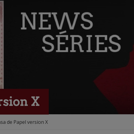
rsion X
sa de Papel version X