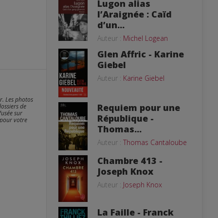
Lugon alias
l’Araignée : Caïd
d’un...
Auteur :
Michel Logean
Glen Affric - Karine
Giebel
Auteur :
Karine Giebel
er. Les photos
Requiem pour une
dossiers de
fusée sur
République -
 pour votre
Thomas...
Auteur :
Thomas Cantaloube
Chambre 413 -
Joseph Knox
Auteur :
Joseph Knox
La Faille - Franck