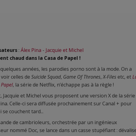
sateurs
:
Álex Pina
-
Jacquie et Michel
ient chaud dans la Casa de Papel !
quelques années, les parodies porno sont à la mode. On a
 voir celles de
Suicide Squad
,
Game Of Thrones
,
X-Files
etc, et
L
 Papel
, la série de Netflix, n’échappe pas à la règle !
t, Jacquie et Michel vous proposent une version X de la série
Pina. Celle-ci sera diffusée prochainement sur Canal + pour
i se couchent tard...
ande de cambrioleurs, orchestrée par un ingénieux
eur nommé Doc, se lance dans un casse stupéfiant : dévalis