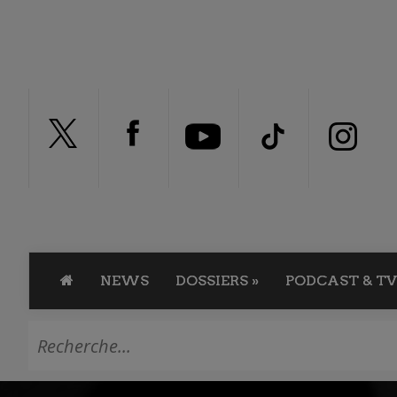
NEWS
DOSSIERS
»
PODCAST & TV