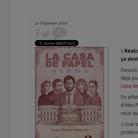
Le 16 janvier 2019
0
Réali
ça dev
Depuis 
déjà pu
Casa de
En effe
d’Álex 
ceux qu
« Une b
profess