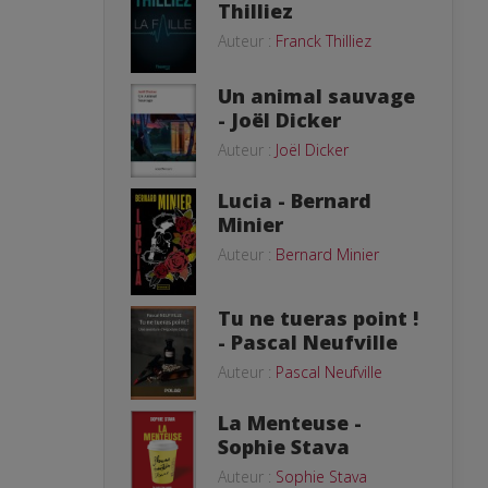
Thilliez
Auteur :
Franck Thilliez
Un animal sauvage
- Joël Dicker
Auteur :
Joël Dicker
Lucia - Bernard
Minier
Auteur :
Bernard Minier
Tu ne tueras point !
- Pascal Neufville
Auteur :
Pascal Neufville
La Menteuse -
Sophie Stava
Auteur :
Sophie Stava