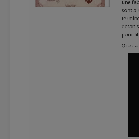
une fab
sont ai
termine
c’était
pour li
Que cac
0
0