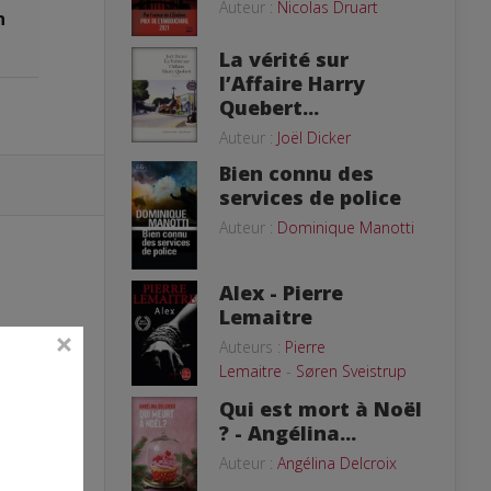
Auteur :
Nicolas Druart
n
La vérité sur
l’Affaire Harry
Quebert...
Auteur :
Joël Dicker
Bien connu des
services de police
Auteur :
Dominique Manotti
Alex - Pierre
Lemaitre
Auteurs :
Pierre
Lemaitre
-
Søren Sveistrup
Qui est mort à Noël
? - Angélina...
Auteur :
Angélina Delcroix