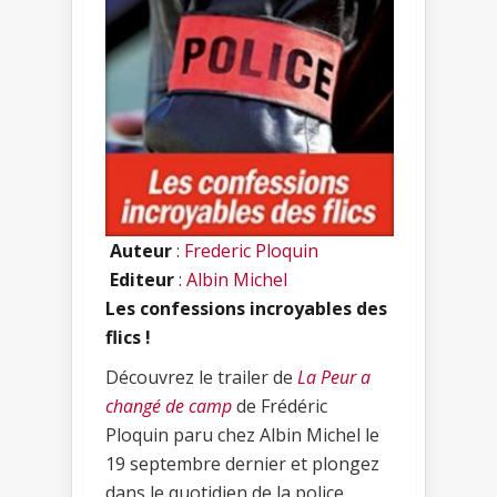
Auteur
:
Frederic Ploquin
Editeur
:
Albin Michel
Les confessions incroyables des
flics !
Découvrez le trailer de
La Peur a
changé de camp
de Frédéric
Ploquin paru chez Albin Michel le
19 septembre dernier et plongez
dans le quotidien de la police.