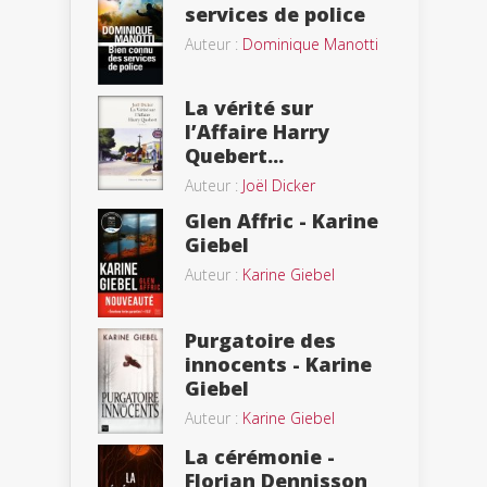
services de police
Auteur :
Dominique Manotti
La vérité sur
l’Affaire Harry
Quebert...
Auteur :
Joël Dicker
Glen Affric - Karine
Giebel
Auteur :
Karine Giebel
Purgatoire des
innocents - Karine
Giebel
Auteur :
Karine Giebel
La cérémonie -
Florian Dennisson