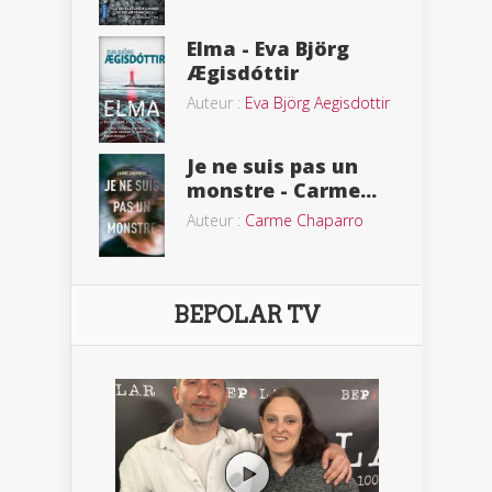
Elma - Eva Björg
Ægisdóttir
Auteur :
Eva Björg Aegisdottir
Je ne suis pas un
monstre - Carme...
Auteur :
Carme Chaparro
BEPOLAR TV