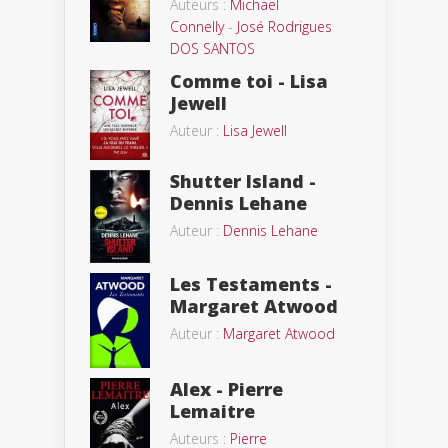
Auteurs :
Michael
Connelly
-
José Rodrigues
DOS SANTOS
Comme toi - Lisa
Jewell
Auteur :
Lisa Jewell
Shutter Island -
Dennis Lehane
Auteur :
Dennis Lehane
Les Testaments -
Margaret Atwood
Auteur :
Margaret Atwood
Alex - Pierre
Lemaitre
Auteurs :
Pierre