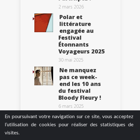
2 mars 2026
Polar et
littérature
engagée au
Festival
Étonnants
Voyageurs 2025
30 mai 2025
Ne manquez
pas ce week-
end les 10 ans
du festival
Bloody Fleury !
6 mars 2025
En poursuivant votre navigation sur ce site, vous acceptez
l’utilisation de cookies pour réaliser des statistiques de
visites.
Tweets by BePolar