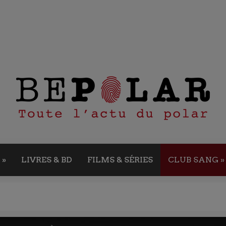
»
LIVRES & BD
FILMS & SÉRIES
CLUB SANG
»