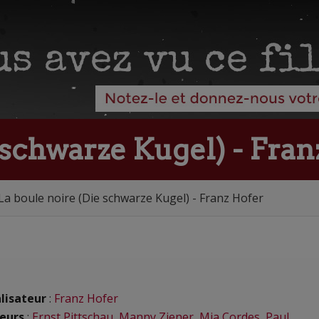
 schwarze Kugel) - Fra
La boule noire (Die schwarze Kugel) - Franz Hofer
lisateur
:
Franz Hofer
eurs
:
Ernst Pittschau
,
Manny Ziener
,
Mia Cordes
,
Paul