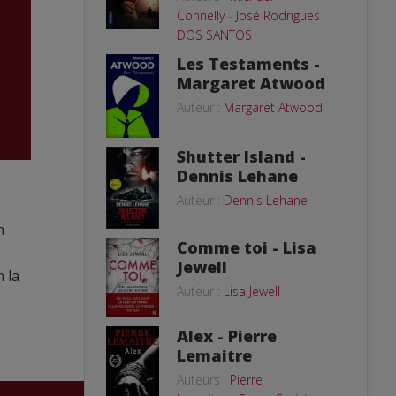
Connelly
-
José Rodrigues
DOS SANTOS
Les Testaments -
Margaret Atwood
Auteur :
Margaret Atwood
Shutter Island -
Dennis Lehane
Auteur :
Dennis Lehane
n
Comme toi - Lisa
Jewell
n la
Auteur :
Lisa Jewell
Alex - Pierre
Lemaitre
Auteurs :
Pierre