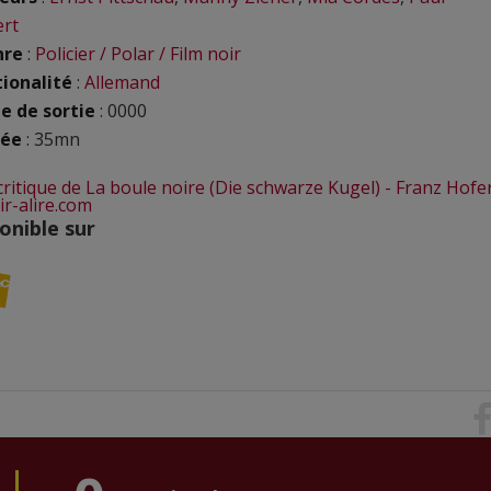
ert
nre
:
Policier / Polar / Film noir
ionalité
:
Allemand
e de sortie
: 0000
rée
: 35mn
 critique de La boule noire (Die schwarze Kugel) - Franz Hofe
ir-alire.com
onible sur