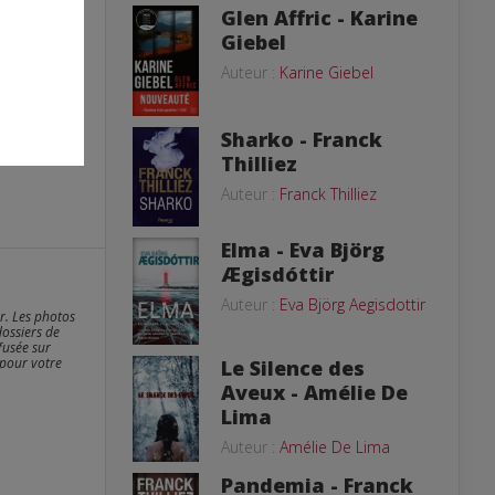
Glen Affric - Karine
Giebel
Auteur :
Karine Giebel
Sharko - Franck
Thilliez
Auteur :
Franck Thilliez
Elma - Eva Björg
Ægisdóttir
Auteur :
Eva Björg Aegisdottir
er. Les photos
dossiers de
fusée sur
 pour votre
Le Silence des
Aveux - Amélie De
Lima
Auteur :
Amélie De Lima
Pandemia - Franck