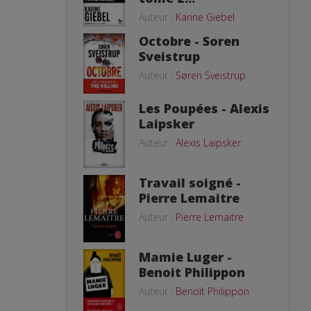
Auteur :
Karine Giebel
Octobre - Soren
Sveistrup
Auteur :
Søren Sveistrup
Les Poupées - Alexis
Laipsker
Auteur :
Alexis Laipsker
Travail soigné -
Pierre Lemaitre
Auteur :
Pierre Lemaitre
Mamie Luger -
Benoit Philippon
Auteur :
Benoît Philippon