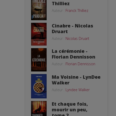
Thilliez
Auteur :
Franck Thilliez
Cinabre - Nicolas
Druart
Auteur :
Nicolas Druart
La cérémonie -
Florian Dennisson
Auteur :
Florian Dennisson
Ma Voisine - LynDee
Walker
Auteur :
Lyndee Walker
Et chaque fois,
mourir un peu,
tome 2...