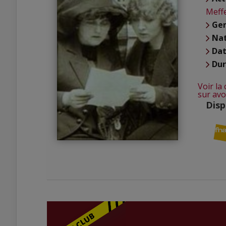
Meff
Ge
Nat
Dat
Du
Voir la
sur avo
Disp