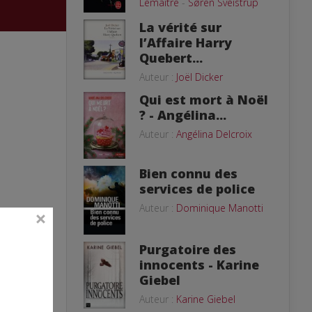
Lemaitre
-
Søren Sveistrup
La vérité sur
l’Affaire Harry
Quebert...
Auteur :
Joël Dicker
Qui est mort à Noël
? - Angélina...
Auteur :
Angélina Delcroix
Bien connu des
services de police
Auteur :
Dominique Manotti
Purgatoire des
innocents - Karine
Giebel
Auteur :
Karine Giebel