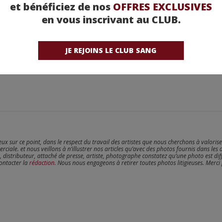
et bénéficiez de nos
OFFRES EXCLUSIVES
en vous inscrivant au CLUB.
JE REJOINS LE CLUB SANG
reux sur ce point, dans le respect du travail des artistes que nous cherchons à valoris
erciale. et nous veillons à n’illustrer nos articles qu’avec des photos fournis dans les 
, distributeur, attaché de presse, artiste, photographe constatez qu’une photo est dif
contacter la
rédaction
. Nous nous engageons à retirer toutes photos litigieuses. Merci