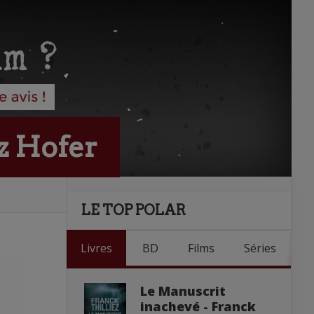
nz Hofer
LE TOP POLAR
Livres
BD
Films
Séries
Le Manuscrit
inachevé - Franck