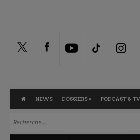
NEWS
DOSSIERS
»
PODCAST & TV