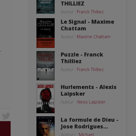
THILLIEZ
Auteur :
Franck Thilliez
Le Signal - Maxime
Chattam
Auteur :
Maxime Chattam
r
Puzzle - Franck
Thilliez
Auteur :
Franck Thilliez
Hurlements - Alexis
Laipsker
Auteur :
Alexis Laipsker
La formule de Dieu -
Jose Rodrigues...
Auteurs :
Michael