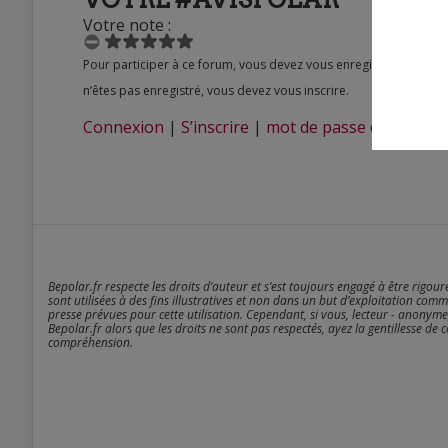
Votre note :
Pour participer à ce forum, vous devez vous enregistrer au préalable. Merci d’indiquer ci-dessous l’identifiant personnel qui vous a été fourni. Si vous
n’êtes pas enregistré, vous devez vous inscrire.
Connexion
|
S’inscrire
|
mot de passe oublié ?
Bepolar.fr respecte les droits d’auteur et s’est toujours engagé à être rigou
sont utilisées à des fins illustratives et non dans un but d’exploitation comm
presse prévues pour cette utilisation. Cependant, si vous, lecteur - anonyme
Bepolar.fr alors que les droits ne sont pas respectés, ayez la gentillesse de 
compréhension.