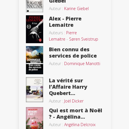
Giebel
Auteur :
Karine Giebel
Alex - Pierre
Lemaitre
Auteurs :
Pierre
Lemaitre
-
Søren Sveistrup
Bien connu des
services de police
Auteur :
Dominique Manotti
La vérité sur
l’Affaire Harry
Quebert...
Auteur :
Joël Dicker
Qui est mort à Noël
? - Angélina...
Auteur :
Angélina Delcroix