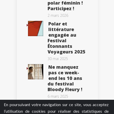
polar féminin !
Participez !
2 mars 2026
Polar et
littérature
engagée au
Festival
Étonnants
Voyageurs 2025
30 mai 2025
Ne manquez
pas ce week-
end les 10 ans
du festival
Bloody Fleury !
6 mars 2025
En poursuivant votre navigation sur ce site, vous acceptez
l’utilisation de cookies pour réaliser des statistiques de