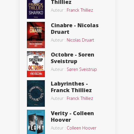
Thilliez
Auteur :
Franck Thilliez
Cinabre - Nicolas
Druart
Auteur :
Nicolas Druart
Octobre - Soren
Sveistrup
Auteur :
Søren Sveistrup
Labyrinthes -
Franck Thilliez
Auteur :
Franck Thilliez
Verity - Colleen
Hoover
Auteur :
Colleen Hoover