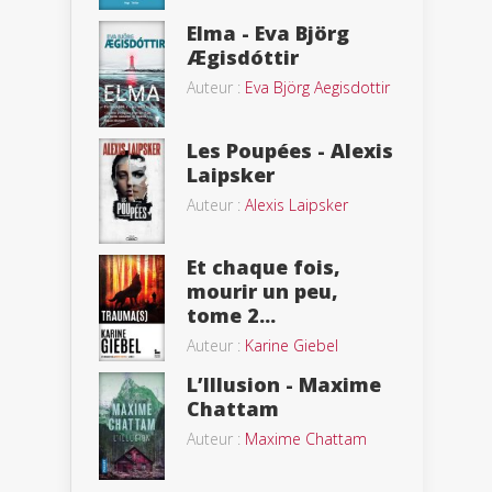
Elma - Eva Björg
Ægisdóttir
Auteur :
Eva Björg Aegisdottir
Les Poupées - Alexis
Laipsker
Auteur :
Alexis Laipsker
Et chaque fois,
mourir un peu,
tome 2...
Auteur :
Karine Giebel
L’Illusion - Maxime
Chattam
Auteur :
Maxime Chattam