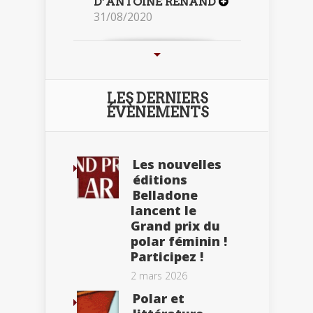
D’ANTOINE RENAND
31/08/2020
LES DERNIERS
ÉVÈNEMENTS
Les nouvelles
éditions
Belladone
lancent le
Grand prix du
polar féminin !
Participez !
2 mars 2026
Polar et