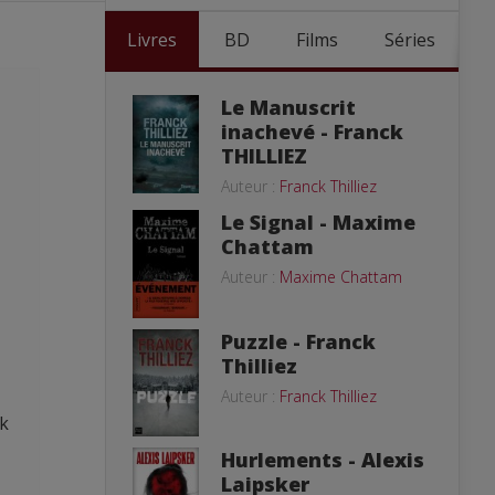
Livres
BD
Films
Séries
Le Manuscrit
inachevé - Franck
THILLIEZ
Auteur :
Franck Thilliez
Le Signal - Maxime
Chattam
Auteur :
Maxime Chattam
Puzzle - Franck
Thilliez
Auteur :
Franck Thilliez
ck
Hurlements - Alexis
Laipsker