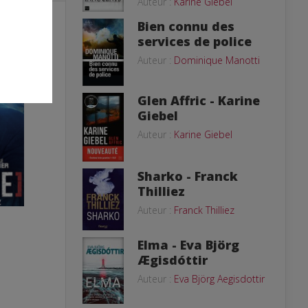
Auteur :
Karine Giebel
Bien connu des
services de police
Auteur :
Dominique Manotti
Glen Affric - Karine
Giebel
Auteur :
Karine Giebel
Sharko - Franck
Thilliez
Auteur :
Franck Thilliez
Elma - Eva Björg
Ægisdóttir
Auteur :
Eva Björg Aegisdottir