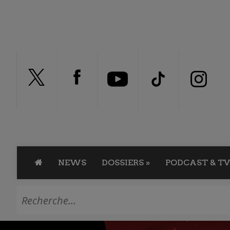
NEWS
DOSSIERS
»
PODCAST & TV