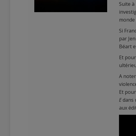
Suite à
investi
monde 
Si Fran
par Jen
Béart e
Et pour
0
0
ultérie
A note
violenc
Et pour
E
dans
aux édi