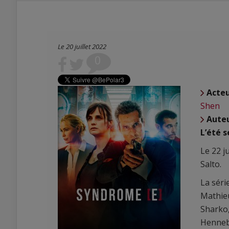
Le 20 juillet 2022
0
Acte
Shen
Aute
L’été s
Le 22 j
Salto.
La séri
Mathieu
Sharko,
Hennebel