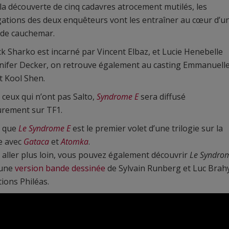
 la découverte de cinq cadavres atrocement mutilés, les
gations des deux enquêteurs vont les entraîner au cœur d’u
de cauchemar.
ck Sharko est incarné par Vincent Elbaz, et Lucie Henebelle
nifer Decker, on retrouve également au casting Emmanuell
t Kool Shen.
 ceux qui n’ont pas Salto,
Syndrome E
sera diffusé
urement sur TF1.
r que
Le Syndrome E
est le premier volet d’une trilogie sur la
e avec
Gataca
et
Atomka
.
 aller plus loin, vous pouvez également découvrir
Le Syndro
 une
version bande dessinée
de Sylvain Runberg et Luc Brah
tions Philéas.