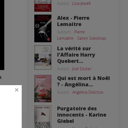
Auteur :
Lisa Jewell
Alex - Pierre
Lemaitre
Auteurs :
Pierre
Lemaitre
-
Søren Sveistrup
La vérité sur
l’Affaire Harry
Quebert...
Auteur :
Joël Dicker
n
Qui est mort à Noël
? - Angélina...
Auteur :
Angélina Delcroix
Purgatoire des
innocents - Karine
Giebel