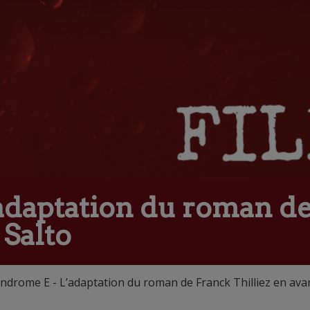
adaptation du roman de
 Salto
ndrome E - L’adaptation du roman de Franck Thilliez en ava