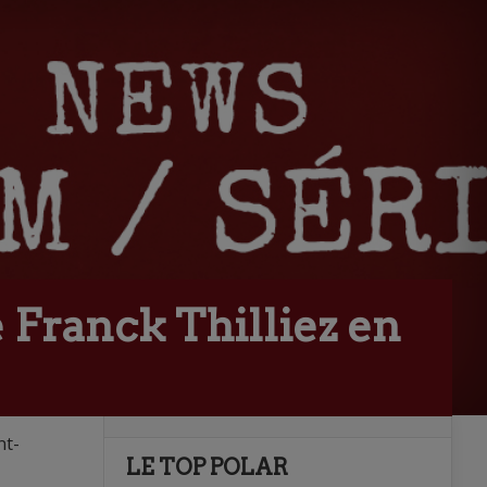
 Franck Thilliez en
nt-
LE TOP POLAR