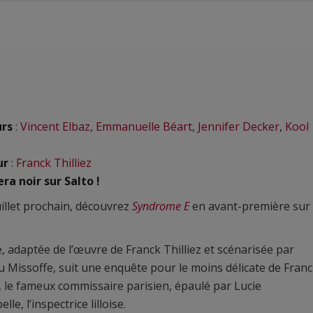
urs
:
Vincent Elbaz
,
Emmanuelle Béart
,
Jennifer Decker
,
Kool
ur
:
Franck Thilliez
era noir sur Salto !
uillet prochain, découvrez
Syndrome E
en avant-première sur
e, adaptée de l’œuvre de Franck Thilliez et scénarisée par
 Missoffe, suit une enquête pour le moins délicate de Fran
 le fameux commissaire parisien, épaulé par Lucie
le, l’inspectrice lilloise.