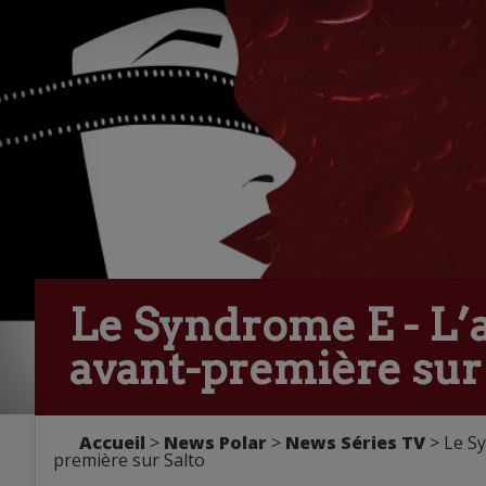
Le Syndrome E - L’
avant-première sur
Accueil
>
News Polar
>
News Séries TV
> Le Sy
première sur Salto