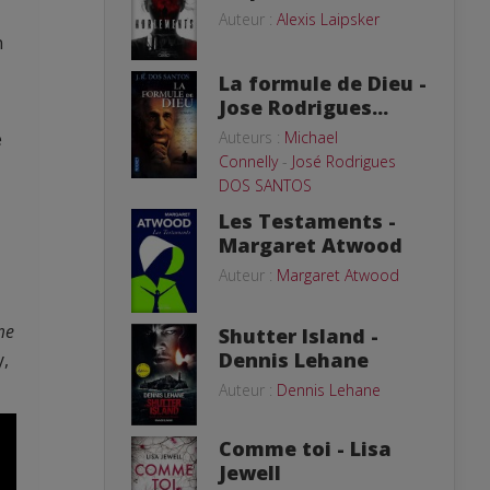
Auteur :
Alexis Laipsker
n
La formule de Dieu -
Jose Rodrigues...
Auteurs :
Michael
e
Connelly
-
José Rodrigues
DOS SANTOS
Les Testaments -
Margaret Atwood
Auteur :
Margaret Atwood
me
Shutter Island -
Dennis Lehane
y,
Auteur :
Dennis Lehane
Comme toi - Lisa
Jewell