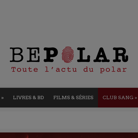
»
LIVRES & BD
FILMS & SÉRIES
CLUB SANG
»