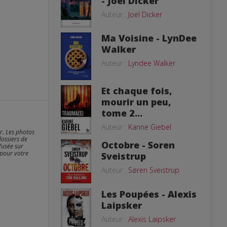
- Joël Dicker
Auteur :
Joël Dicker
Ma Voisine - LynDee
Walker
Auteur :
Lyndee Walker
Et chaque fois,
mourir un peu,
tome 2...
Auteur :
Karine Giebel
er. Les photos
dossiers de
Octobre - Soren
fusée sur
 pour votre
Sveistrup
Auteur :
Søren Sveistrup
Les Poupées - Alexis
Laipsker
Auteur :
Alexis Laipsker