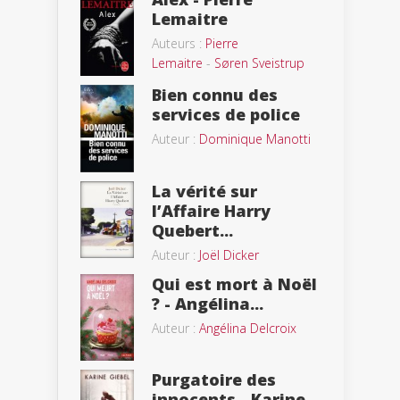
Lemaitre
Auteurs :
Pierre
Lemaitre
-
Søren Sveistrup
Bien connu des
services de police
Auteur :
Dominique Manotti
La vérité sur
l’Affaire Harry
Quebert...
Auteur :
Joël Dicker
Qui est mort à Noël
? - Angélina...
Auteur :
Angélina Delcroix
Purgatoire des
innocents - Karine