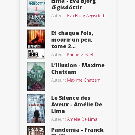
Elma - Eva Björg
Ægisdóttir
Auteur :
Eva Björg Aegisdottir
Et chaque fois,
mourir un peu,
tome 2...
Auteur :
Karine Giebel
L’Illusion - Maxime
Chattam
Auteur :
Maxime Chattam
Le Silence des
Aveux - Amélie De
Lima
Auteur :
Amélie De Lima
Pandemia - Franck