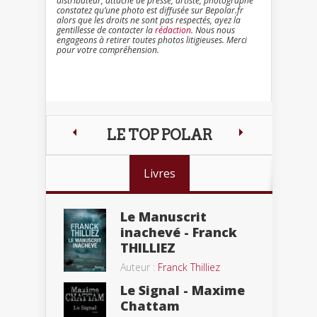
distributeur, attaché de presse, artiste, photographe
constatez qu’une photo est diffusée sur Bepolar.fr
alors que les droits ne sont pas respectés, ayez la
gentillesse de contacter la
rédaction
. Nous nous
engageons à retirer toutes photos litigieuses. Merci
pour votre compréhension.
LE TOP POLAR
Livres
Le Manuscrit
inachevé - Franck
THILLIEZ
Auteur :
Franck Thilliez
Le Signal - Maxime
Chattam