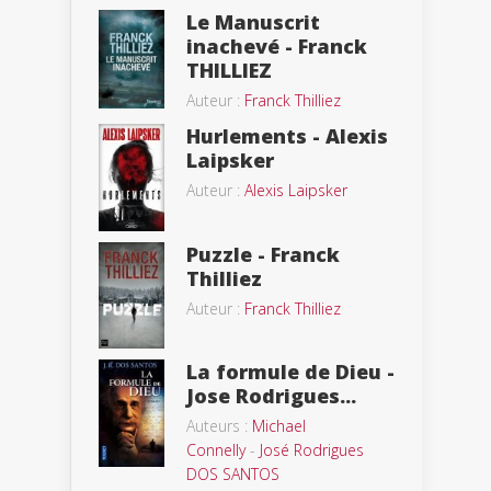
Le Manuscrit
inachevé - Franck
THILLIEZ
Auteur :
Franck Thilliez
Hurlements - Alexis
Laipsker
Auteur :
Alexis Laipsker
Puzzle - Franck
Thilliez
Auteur :
Franck Thilliez
La formule de Dieu -
Jose Rodrigues...
Auteurs :
Michael
Connelly
-
José Rodrigues
DOS SANTOS