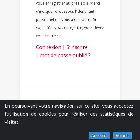
vous enregistrer au préalable. Merci
d’indiquer ci-dessous l’identifiant
personnel qui vous a été fourni. Si
vous n’êtes pas enregistré, vous devez
vous inscrire.
Connexion
|
S’inscrire
|
mot de passe oublié ?
Bepolar.fr respecte les droits d’auteur et s’est toujours
En poursuivant votre navigation sur ce site, vous acceptez
engagé à être rigoureux sur ce point, dans le respect
l’utilisation de cookies pour réaliser des statistiques de
du travail des artistes que nous cherchons à valoriser.
Les photos sont utilisées à des fins illustratives et non
visites.
dans un but d’exploitation commerciale. et nous
veillons à n’illustrer nos articles qu’avec des photos
fournis dans les dossiers de presse prévues pour cette
utilisation. Cependant, si vous, lecteur - anonyme,
Accepter
Refuser