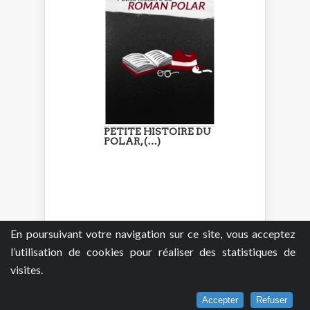
PETITE HISTOIRE DU
POLAR, (…)
En poursuivant votre navigation sur ce site, vous acceptez
VOTRE
l’utilisation de cookies pour réaliser des statistiques de
#AVISPOLAR
visites.
Pour participer à ce forum, vous devez
vous enregistrer au préalable. Merci
Accepter
Refuser