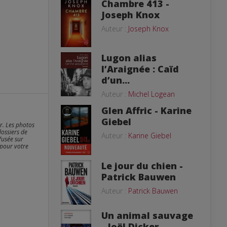
Chambre 413 -
Joseph Knox
Auteur :
Joseph Knox
Lugon alias
l’Araignée : Caïd
d’un...
Auteur :
Michel Logean
Glen Affric - Karine
Giebel
er. Les photos
dossiers de
Auteur :
Karine Giebel
fusée sur
 pour votre
Le jour du chien -
Patrick Bauwen
Auteur :
Patrick Bauwen
Un animal sauvage
- Joël Dicker