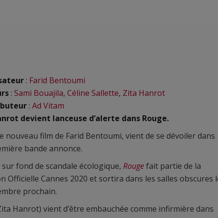
sateur
:
Farid Bentoumi
urs
:
Sami Bouajila
,
Céline Sallette
,
Zita Hanrot
ibuteur
:
Ad Vitam
anrot devient lanceuse d’alerte dans Rouge.
 le nouveau film de Farid Bentoumi, vient de se dévoiler dans
emière bande annonce.
r sur fond de scandale écologique,
Rouge
fait partie de la
on Officielle Cannes 2020 et sortira dans les salles obscures l
embre prochain.
ita Hanrot) vient d’être embauchée comme infirmière dans