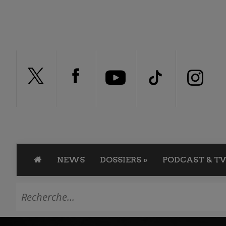
NEWS
DOSSIERS
»
PODCAST & TV