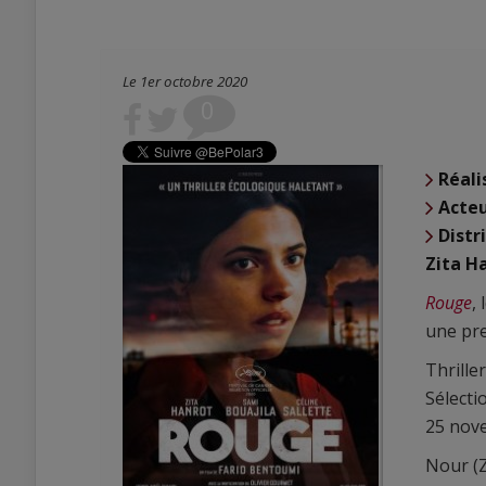
Le 1er octobre 2020
0
Réali
Acte
Distr
Zita H
Rouge
,
une pr
Thrille
Sélecti
25 nov
Nour (Z