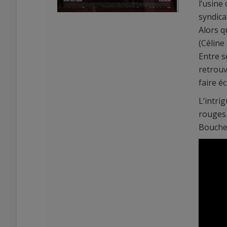
l’usine
syndica
Alors q
(Céline
Entre s
retrouv
faire éc
0
0
L’intri
rouges 
Bouche