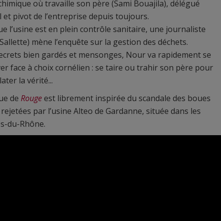
 chimique où travaille son père (Sami Bouajila), délégué
l et pivot de l’entreprise depuis toujours.
ue l’usine est en plein contrôle sanitaire, une journaliste
 Sallette) mène l’enquête sur la gestion des déchets.
ecrets bien gardés et mensonges, Nour va rapidement se
er face à choix cornélien : se taire ou trahir son père pour
later la vérité...
gue de
Rouge
est librement inspirée du scandale des boues
rejetées par l’usine Alteo de Gardanne, située dans les
s-du-Rhône.