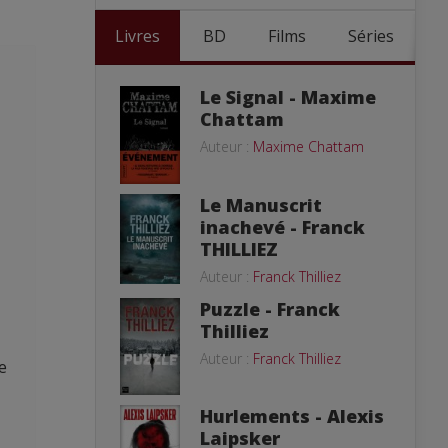
Livres
BD
Films
Séries
Le Signal - Maxime
Chattam
Auteur :
Maxime Chattam
Le Manuscrit
inachevé - Franck
THILLIEZ
Auteur :
Franck Thilliez
Puzzle - Franck
Thilliez
Auteur :
Franck Thilliez
e
Hurlements - Alexis
Laipsker