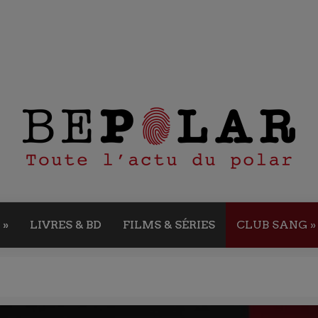
»
LIVRES & BD
FILMS & SÉRIES
CLUB SANG
»