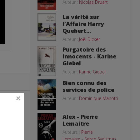
Auteur :
Nicolas Druart
La vérité sur
l’Affaire Harry
Quebert...
Auteur :
Joël Dicker
Purgatoire des
innocents - Karine
Giebel
Auteur :
Karine Giebel
Bien connu des
services de police
Auteur :
Dominique Manotti
Alex - Pierre
Lemaitre
Auteurs :
Pierre
Lemaitre
-
Søren Sveistrup