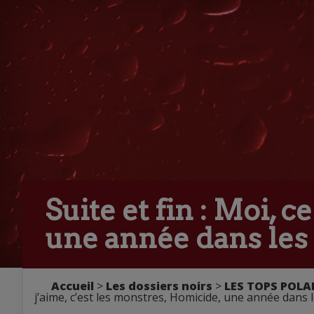
Suite et fin : Moi, 
une année dans les r
Accueil
>
Les dossiers noirs
>
LES TOPS POLA
j’aime, c’est les monstres, Homicide, une année dans le