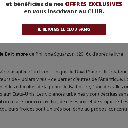
et bénéficiez de nos
OFFRES EXCLUSIVES
en vous inscrivant au CLUB.
JE REJOINS LE CLUB SANG
 de Baltimore
de Philippe Squarzoni (2016), d’après le livre
érie adaptée d’un livre iconique de David Simon, le créateur 
urs de « polars vrais » de part et d’autres de l’Atlantique. L
et les difficultés de la police de Baltimore, l’une des villes o
 aux États-Unis. Les violences urbaines y sont décrites san
ordinaire, nourri d’avidité, de désespoir et de stupidité. Le
es couleurs froides sont un très bon écho au propos, concent