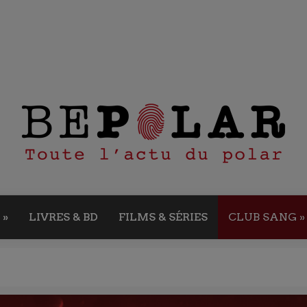
»
LIVRES & BD
FILMS & SÉRIES
CLUB SANG
»