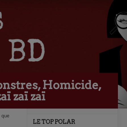
 monstres, Homicide,
ï zaï zaï
e que
LE TOP POLAR