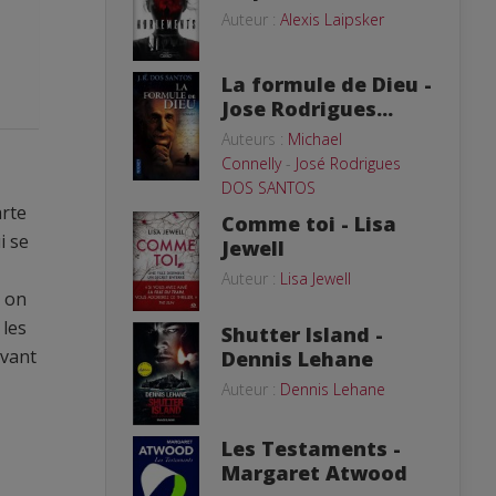
Auteur :
Alexis Laipsker
La formule de Dieu -
Jose Rodrigues...
Auteurs :
Michael
Connelly
-
José Rodrigues
DOS SANTOS
arte
Comme toi - Lisa
i se
Jewell
Auteur :
Lisa Jewell
t on
 les
Shutter Island -
avant
Dennis Lehane
Auteur :
Dennis Lehane
Les Testaments -
Margaret Atwood