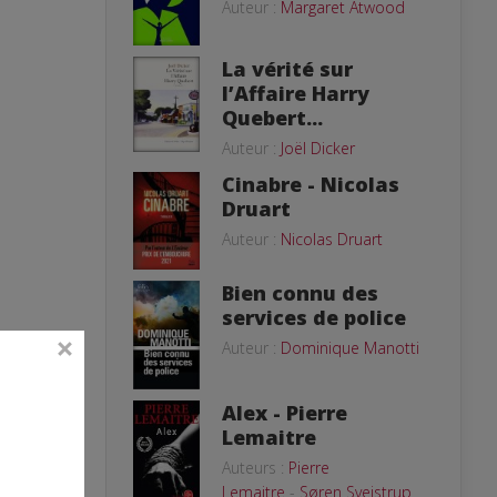
Auteur :
Margaret Atwood
La vérité sur
l’Affaire Harry
Quebert...
Auteur :
Joël Dicker
Cinabre - Nicolas
Druart
Auteur :
Nicolas Druart
Bien connu des
services de police
Auteur :
Dominique Manotti
Alex - Pierre
Lemaitre
Auteurs :
Pierre
Lemaitre
-
Søren Sveistrup