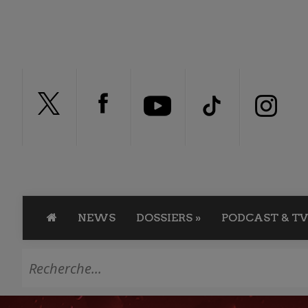
NEWS
DOSSIERS
»
PODCAST & TV