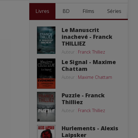
Livres
BD
Films
Séries
Le Manuscrit
inachevé - Franck
THILLIEZ
Auteur :
Franck Thilliez
Le Signal - Maxime
Chattam
Auteur :
Maxime Chattam
Puzzle - Franck
Thilliez
Auteur :
Franck Thilliez
Hurlements - Alexis
Laipsker