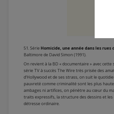
51. Série
Homicide, une année dans les rues
Baltimore de David Simon (1991).
On revient à la BD « documentaire » avec cette s
série TV à succès The Wire très prisée des amate
d’Hollywood et de ses strass, on suit le quotidien 
pauvreté comme criminalité sont les plus hautes
ambages ni artifices, on pénètre au cœur du mal 
traits expressifs, la structure des dessins et l
détresse ordinaire.