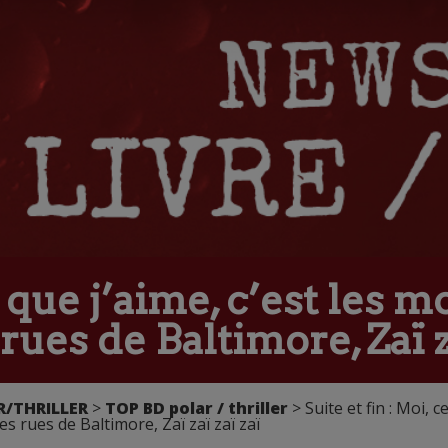
ce que j’aime, c’est les
ues de Baltimore, Zaï za
R/THRILLER
>
TOP BD polar / thriller
> Suite et fin : Moi, c
s rues de Baltimore, Zaï zaï zaï zaï