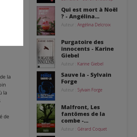
Qui est mort à Noël
? - Angélina...
Auteur :
Angélina Delcroix
Purgatoire des
innocents - Karine
Giebel
Auteur :
Karine Giebel
Sauve la - Sylvain
de la
Forge
oin
Auteur :
Sylvain Forge
ù la
s
Malfront, Les
s
fantômes de la
ré de
combe -...
Auteur :
Gérard Coquet