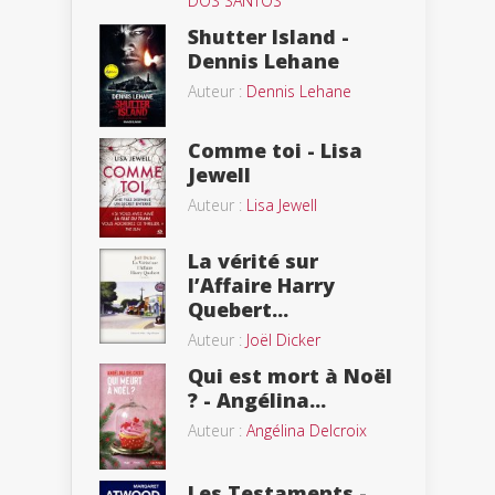
DOS SANTOS
Shutter Island -
Dennis Lehane
Auteur :
Dennis Lehane
Comme toi - Lisa
Jewell
Auteur :
Lisa Jewell
La vérité sur
l’Affaire Harry
Quebert...
Auteur :
Joël Dicker
Qui est mort à Noël
? - Angélina...
Auteur :
Angélina Delcroix
Les Testaments -