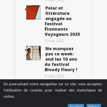
2 mars 2026
Polar et
littérature
engagée au
Festival
Étonnants
Voyageurs 2025
30 mai 2025
Ne manquez
pas ce week-
end les 10 ans
du festival
Bloody Fleury !
6 mars 2025
En poursuivant votre navigation sur ce site, vous acceptez
l’utilisation de cookies pour réaliser des statistiques de
visites.
Tweets by BePolar
Accepter
Refuser