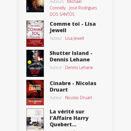
Auteurs :
Michael
Connelly
-
José Rodrigues
DOS SANTOS
Comme toi - Lisa
Jewell
Auteur :
Lisa Jewell
Shutter Island -
Dennis Lehane
Auteur :
Dennis Lehane
Cinabre - Nicolas
Druart
Auteur :
Nicolas Druart
La vérité sur
l’Affaire Harry
Quebert...