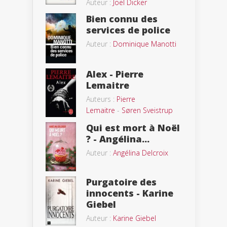
Auteur :
Joël Dicker
Bien connu des
services de police
Auteur :
Dominique Manotti
Alex - Pierre
Lemaitre
Auteurs :
Pierre
Lemaitre
-
Søren Sveistrup
Qui est mort à Noël
? - Angélina...
Auteur :
Angélina Delcroix
Purgatoire des
innocents - Karine
Giebel
Auteur :
Karine Giebel