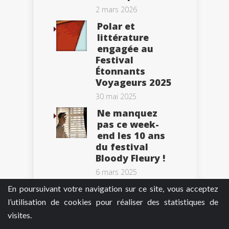
2 mars 2026
Polar et
littérature
engagée au
Festival
Étonnants
Voyageurs 2025
30 mai 2025
Ne manquez
pas ce week-
end les 10 ans
du festival
Bloody Fleury !
6 mars 2025
En poursuivant votre navigation sur ce site, vous acceptez
l’utilisation de cookies pour réaliser des statistiques de
visites.
Tweets by BePolar