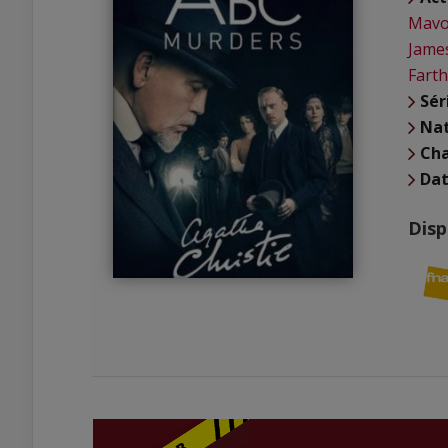
Mavo
Jame
Farth
Sér
Nat
Cha
Dat
Disp