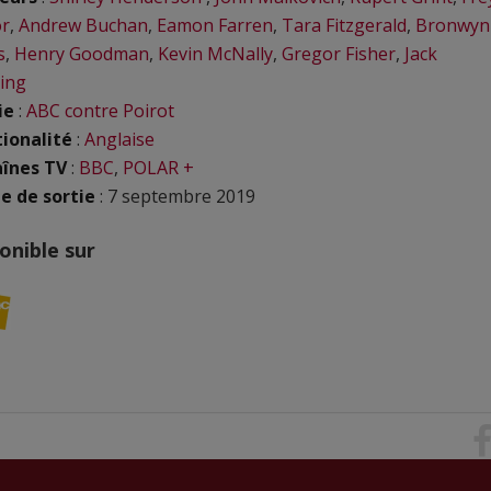
r
,
Andrew Buchan
,
Eamon Farren
,
Tara Fitzgerald
,
Bronwyn
s
,
Henry Goodman
,
Kevin McNally
,
Gregor Fisher
,
Jack
ing
ie
:
ABC contre Poirot
ionalité
:
Anglaise
înes TV
:
BBC
,
POLAR +
e de sortie
: 7 septembre 2019
onible sur