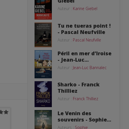
Giebel
Auteur :
Karine Giebel
Tu ne tueras point !
- Pascal Neufville
Auteur :
Pascal Neufville
Péril en mer d’Iroise
- Jean-Luc...
Auteur :
Jean-Luc Bannalec
Sharko - Franck
Thilliez
Auteur :
Franck Thilliez
Le Venin des
souvenirs - Sophie...
Auteurs :
Sophie