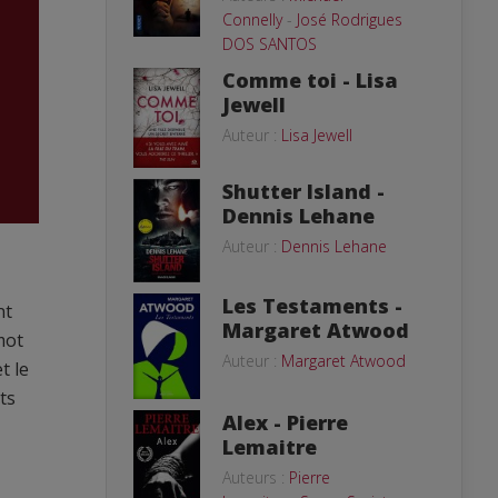
Connelly
-
José Rodrigues
DOS SANTOS
Comme toi - Lisa
Jewell
Auteur :
Lisa Jewell
Shutter Island -
Dennis Lehane
Auteur :
Dennis Lehane
Les Testaments -
nt
Margaret Atwood
mot
Auteur :
Margaret Atwood
t le
ts
Alex - Pierre
Lemaitre
Auteurs :
Pierre