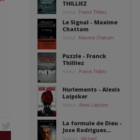
THILLIEZ
Auteur :
Franck Thilliez
Le Signal - Maxime
Chattam
Auteur :
Maxime Chattam
Puzzle - Franck
Thilliez
Auteur :
Franck Thilliez
Hurlements - Alexis
Laipsker
Auteur :
Alexis Laipsker
La formule de Dieu -
Jose Rodrigues...
Auteurs :
Michael