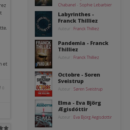
rez
Chabanel
-
Sophie Lebarbier
t
Labyrinthes -
Franck Thilliez
tte.
Auteur :
Franck Thilliez
Pandemia - Franck
Thilliez
Auteur :
Franck Thilliez
n et
Octobre - Soren
Sveistrup
0
Auteur :
Søren Sveistrup
Elma - Eva Björg
Ægisdóttir
Auteur :
Eva Björg Aegisdottir