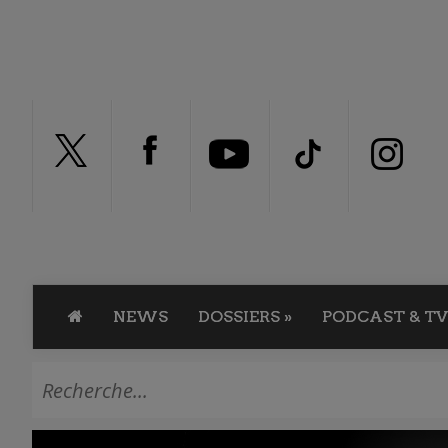
NEWS
DOSSIERS
»
PODCAST & TV