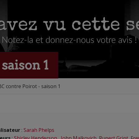
 saison 1
C contre Poirot - saison 1
lisateur
:
Sarah Phelps
eurs
:
Shirley Henderson
,
John Malkovich
,
Rupert Grint
,
Fre