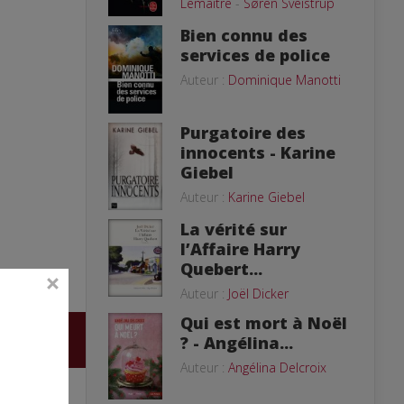
Lemaitre
-
Søren Sveistrup
Bien connu des
services de police
Auteur :
Dominique Manotti
Purgatoire des
innocents - Karine
Giebel
Auteur :
Karine Giebel
La vérité sur
l’Affaire Harry
Quebert...
Auteur :
Joël Dicker
Qui est mort à Noël
? - Angélina...
Auteur :
Angélina Delcroix