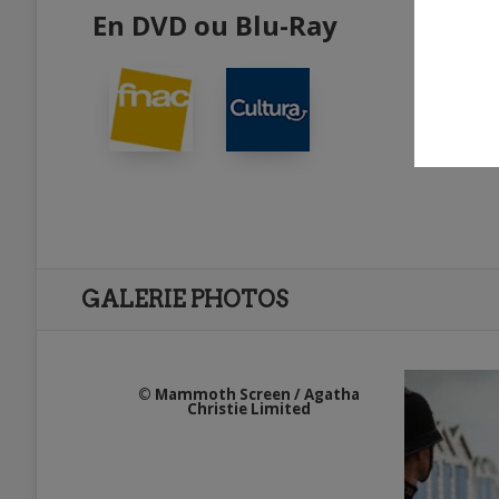
En DVD ou Blu-Ray
GALERIE PHOTOS
© Mammoth Screen / Agatha
Christie Limited