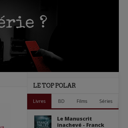
LE TOP POLAR
Livres
BD
Films
Séries
Le Manuscrit
inachevé - Franck
ya