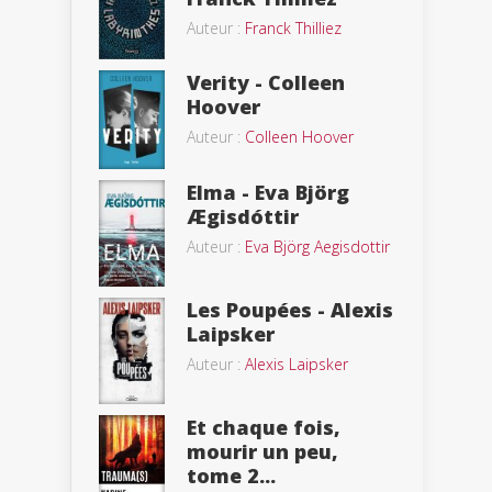
Auteur :
Franck Thilliez
Verity - Colleen
Hoover
Auteur :
Colleen Hoover
Elma - Eva Björg
Ægisdóttir
Auteur :
Eva Björg Aegisdottir
Les Poupées - Alexis
Laipsker
Auteur :
Alexis Laipsker
Et chaque fois,
mourir un peu,
tome 2...