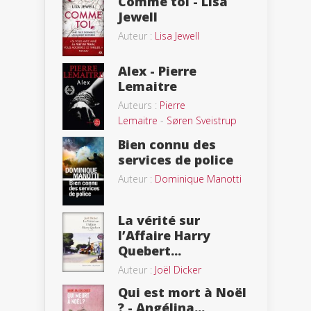
Comme toi - Lisa
Jewell
Auteur :
Lisa Jewell
Alex - Pierre
Lemaitre
Auteurs :
Pierre
Lemaitre
-
Søren Sveistrup
Bien connu des
services de police
Auteur :
Dominique Manotti
La vérité sur
l’Affaire Harry
Quebert...
Auteur :
Joël Dicker
Qui est mort à Noël
? - Angélina...