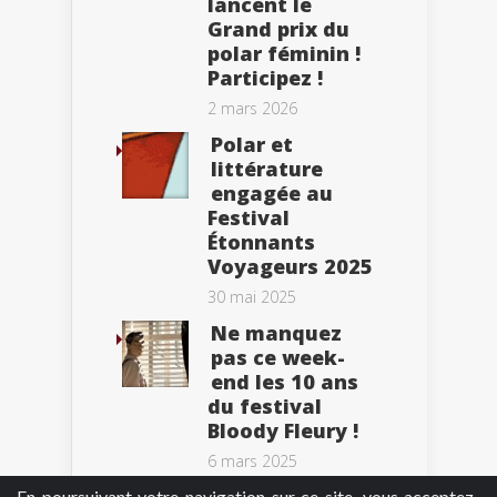
lancent le
Grand prix du
polar féminin !
Participez !
2 mars 2026
Polar et
littérature
engagée au
Festival
Étonnants
Voyageurs 2025
30 mai 2025
Ne manquez
pas ce week-
end les 10 ans
du festival
Bloody Fleury !
6 mars 2025
En poursuivant votre navigation sur ce site, vous acceptez