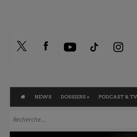
NEWS
DOSSIERS
»
PODCAST & TV