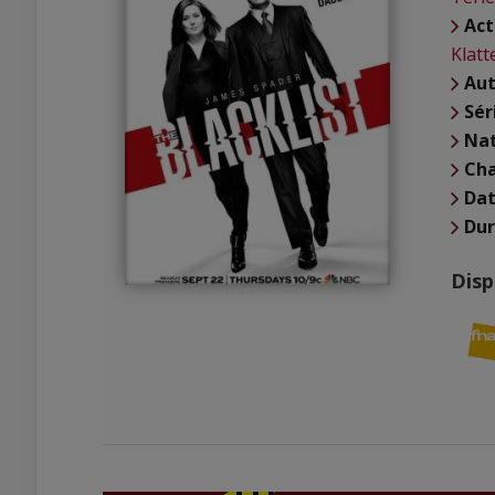
Act
Klatt
Aut
Sér
Nat
Cha
Dat
Du
Disp