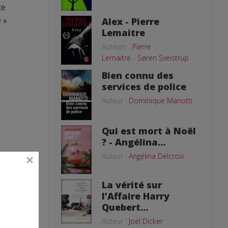
ce
 »
Alex - Pierre
Lemaitre
Auteurs :
Pierre
Lemaitre
-
Søren Sveistrup
Bien connu des
services de police
Auteur :
Dominique Manotti
Qui est mort à Noël
? - Angélina...
Auteur :
Angélina Delcroix
La vérité sur
l’Affaire Harry
Quebert...
Auteur :
Joël Dicker