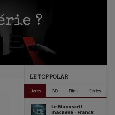
LE TOP POLAR
Livres
BD
Films
Séries
Le Manuscrit
inachevé - Franck