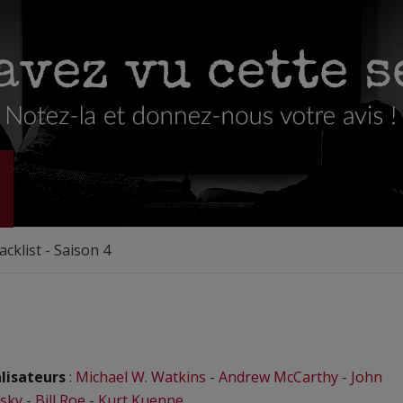
acklist - Saison 4
lisateurs
:
Michael W. Watkins
-
Andrew McCarthy
-
John
esky
-
Bill Roe
-
Kurt Kuenne