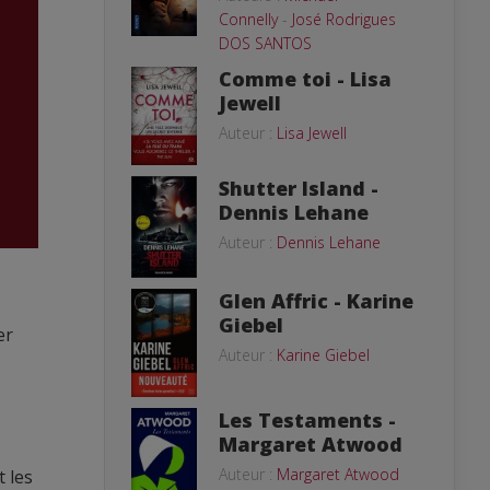
Connelly
-
José Rodrigues
DOS SANTOS
Comme toi - Lisa
Jewell
Auteur :
Lisa Jewell
Shutter Island -
Dennis Lehane
Auteur :
Dennis Lehane
Glen Affric - Karine
Giebel
er
Auteur :
Karine Giebel
Les Testaments -
Margaret Atwood
Auteur :
Margaret Atwood
t les