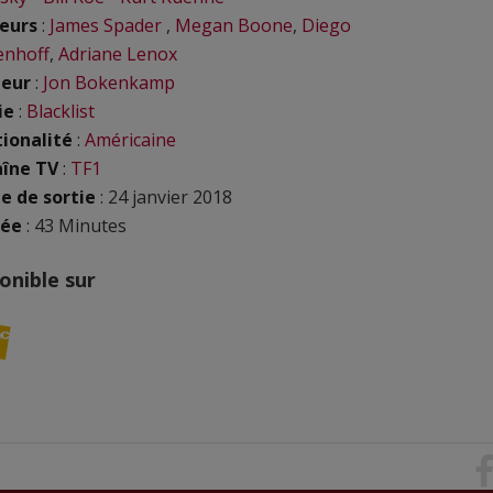
eurs
:
James Spader
,
Megan Boone
,
Diego
enhoff
,
Adriane Lenox
eur
:
Jon Bokenkamp
ie
:
Blacklist
ionalité
:
Américaine
îne TV
:
TF1
e de sortie
: 24 janvier 2018
rée
: 43 Minutes
onible sur