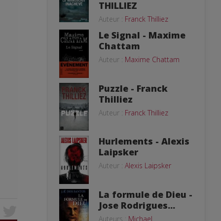
THILLIEZ
Auteur :
Franck Thilliez
Le Signal - Maxime
Chattam
Auteur :
Maxime Chattam
Puzzle - Franck
Thilliez
Auteur :
Franck Thilliez
Hurlements - Alexis
Laipsker
Auteur :
Alexis Laipsker
La formule de Dieu -
Jose Rodrigues...
Auteurs :
Michael