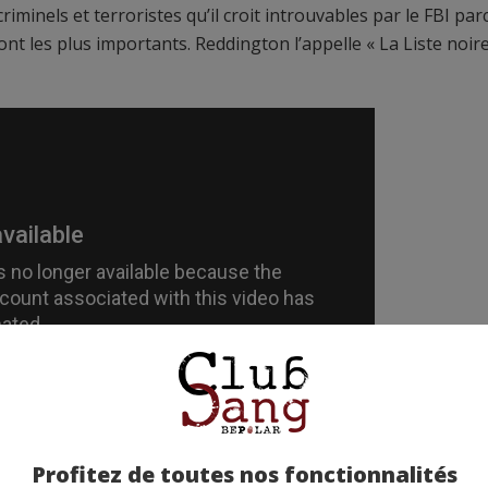
criminels et terroristes qu’il croit introuvables par le FBI par
ont les plus importants. Reddington l’appelle « La Liste noire
Profitez de toutes nos fonctionnalités