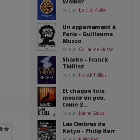
Walker
Auteur :
Lyndee Walker
Un appartement à
Paris - Guillaume
Musso
Auteur :
Guillaume Musso
Sharko - Franck
Thilliez
Auteur :
Franck Thilliez
Et chaque fois,
mourir un peu,
tome 2...
Auteur :
Karine Giebel
Les Ombres de
Katyn - Philip Kerr
Auteur :
Philip Kerr