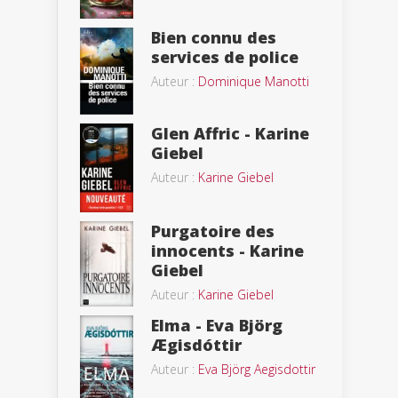
Bien connu des
services de police
Auteur :
Dominique Manotti
Glen Affric - Karine
Giebel
Auteur :
Karine Giebel
Purgatoire des
innocents - Karine
Giebel
Auteur :
Karine Giebel
Elma - Eva Björg
Ægisdóttir
Auteur :
Eva Björg Aegisdottir