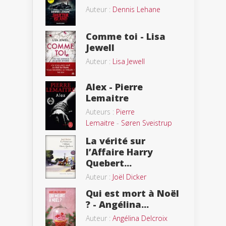
Auteur :
Dennis Lehane
Comme toi - Lisa
Jewell
Auteur :
Lisa Jewell
Alex - Pierre
Lemaitre
Auteurs :
Pierre
Lemaitre
-
Søren Sveistrup
La vérité sur
l’Affaire Harry
Quebert...
Auteur :
Joël Dicker
Qui est mort à Noël
? - Angélina...
Auteur :
Angélina Delcroix