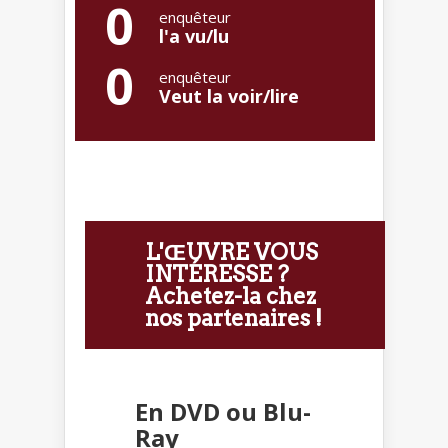
0
enquêteur
l'a vu/lu
0
enquêteur
Veut la voir/lire
L'ŒUVRE VOUS
INTÉRESSE ?
Achetez-la chez
nos partenaires !
En DVD ou Blu-
Ray