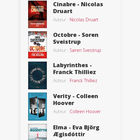
Cinabre - Nicolas
Druart
Auteur :
Nicolas Druart
Octobre - Soren
Sveistrup
Auteur :
Søren Sveistrup
Labyrinthes -
Franck Thilliez
Auteur :
Franck Thilliez
Verity - Colleen
Hoover
Auteur :
Colleen Hoover
Elma - Eva Björg
Ægisdóttir