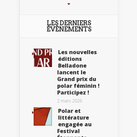
LES DERNIERS
ÉVÈNEMENTS
Les nouvelles
éditions
Belladone
lancent le
Grand prix du
polar féminin !
Participez !
2 mars 2026
Polar et
littérature
engagée au
Festival