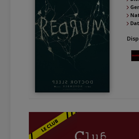
Ge
Nat
Dat
Disp