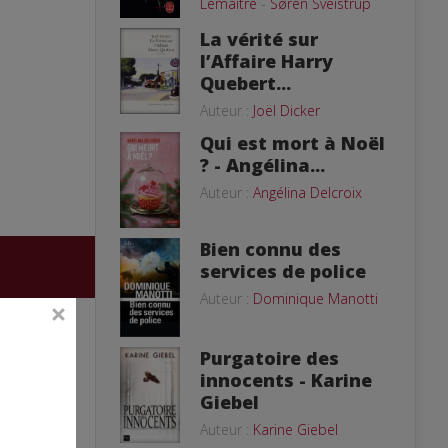
Lemaitre
-
Søren Sveistrup
La vérité sur
l’Affaire Harry
Quebert...
Auteur :
Joël Dicker
Qui est mort à Noël
? - Angélina...
Auteur :
Angélina Delcroix
Bien connu des
services de police
Auteur :
Dominique Manotti
Purgatoire des
innocents - Karine
Giebel
Auteur :
Karine Giebel