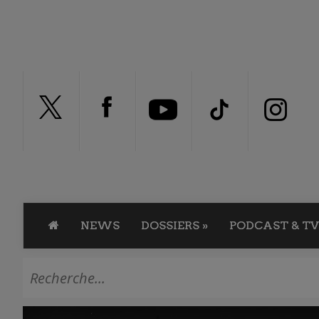
NEWS
DOSSIERS
»
PODCAST & TV