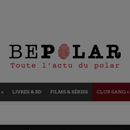
»
LIVRES & BD
FILMS & SÉRIES
CLUB SANG
»