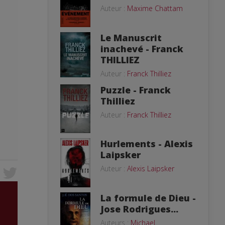
Auteur :
Maxime Chattam
Le Manuscrit
inachevé - Franck
THILLIEZ
Auteur :
Franck Thilliez
Puzzle - Franck
Thilliez
Auteur :
Franck Thilliez
Hurlements - Alexis
Laipsker
Auteur :
Alexis Laipsker
La formule de Dieu -
Jose Rodrigues...
Auteurs :
Michael