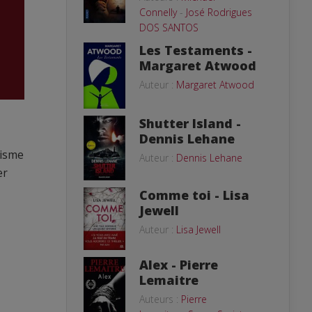
Connelly
-
José Rodrigues
DOS SANTOS
Les Testaments -
Margaret Atwood
Auteur :
Margaret Atwood
Shutter Island -
Dennis Lehane
lisme
Auteur :
Dennis Lehane
er
Comme toi - Lisa
Jewell
Auteur :
Lisa Jewell
Alex - Pierre
Lemaitre
Auteurs :
Pierre