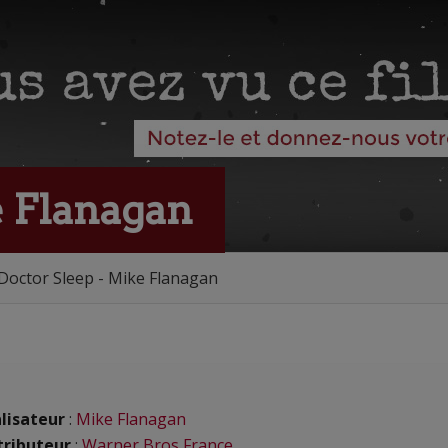
e Flanagan
Doctor Sleep - Mike Flanagan
lisateur
:
Mike Flanagan
tributeur
:
Warner Bros France