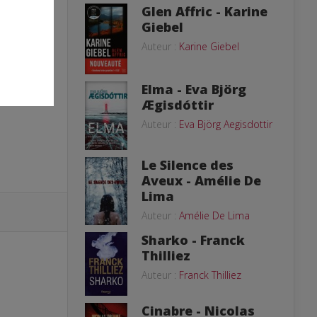
Glen Affric - Karine
Giebel
Auteur :
Karine Giebel
Elma - Eva Björg
Ægisdóttir
Auteur :
Eva Björg Aegisdottir
Le Silence des
Aveux - Amélie De
Lima
Auteur :
Amélie De Lima
Sharko - Franck
Thilliez
Auteur :
Franck Thilliez
Cinabre - Nicolas