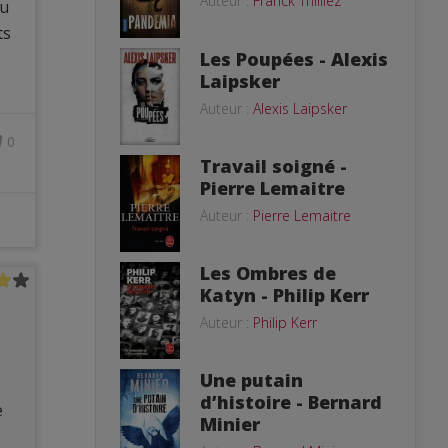
Auteur :
Franck Thilliez
eu
ts
Les Poupées - Alexis
Laipsker
Auteur :
Alexis Laipsker
0
Travail soigné -
Pierre Lemaitre
Auteur :
Pierre Lemaitre
Les Ombres de
Katyn - Philip Kerr
Auteur :
Philip Kerr
Une putain
d’histoire - Bernard
e
Minier