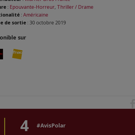
nre
:
Epouvante-Horreur
,
Thriller / Drame
ionalité
:
Américaine
e de sortie
: 30 octobre 2019
onible sur
4
#AvisPolar