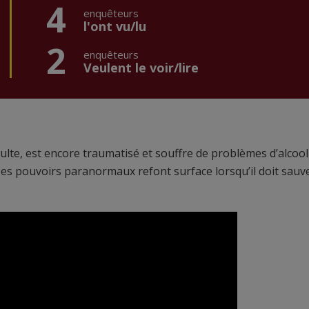
4
enquêteurs
l'ont vu/lu
2
enquêteurs
Veulent le voir/lire
lte, est encore traumatisé et souffre de problèmes d’alcoo
ses pouvoirs paranormaux refont surface lorsqu’il doit sauv