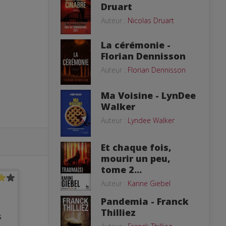
Druart
Auteur :
Nicolas Druart
La cérémonie -
Florian Dennisson
Auteur :
Florian Dennisson
Ma Voisine - LynDee
Walker
Auteur :
Lyndee Walker
Et chaque fois,
mourir un peu,
tome 2...
Auteur :
Karine Giebel
Pandemia - Franck
Thilliez
s