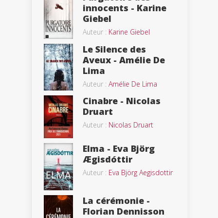
innocents - Karine
Giebel
Auteur :
Karine Giebel
Le Silence des
Aveux - Amélie De
Lima
Auteur :
Amélie De Lima
Cinabre - Nicolas
Druart
Auteur :
Nicolas Druart
Elma - Eva Björg
Ægisdóttir
Auteur :
Eva Björg Aegisdottir
La cérémonie -
Florian Dennisson