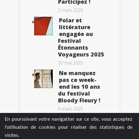
Participez !
2 mars 2026
Polar et
littérature
engagée au
Festival
Étonnants
Voyageurs 2025
30 mai 2025
Ne manquez
pas ce week-
end les 10 ans
du festival
Bloody Fleury !
6 mars 2025
En poursuivant votre navigation sur ce site, vous acceptez
l’utilisation de cookies pour réaliser des statistiques de
visites.
Tweets by BePolar