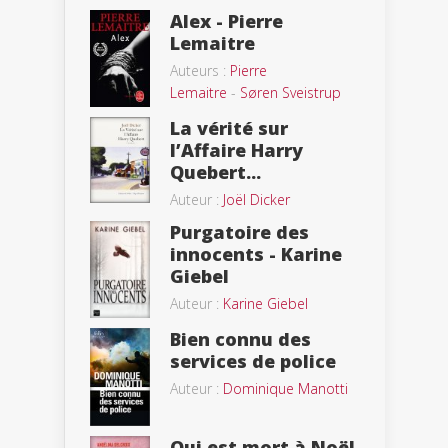
Alex - Pierre
Lemaitre
Auteurs :
Pierre
Lemaitre
-
Søren Sveistrup
La vérité sur
l’Affaire Harry
Quebert...
Auteur :
Joël Dicker
Purgatoire des
innocents - Karine
Giebel
Auteur :
Karine Giebel
Bien connu des
services de police
Auteur :
Dominique Manotti
Qui est mort à Noël