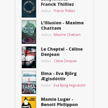
Franck Thilliez
Auteur :
Franck Thilliez
L’Illusion - Maxime
Chattam
Auteur :
Maxime Chattam
Le Cheptel - Céline
Denjean
Auteur :
Céline Denjean
Elma - Eva Björg
Ægisdóttir
Auteur :
Eva Björg Aegisdottir
Mamie Luger -
Benoit Philippon