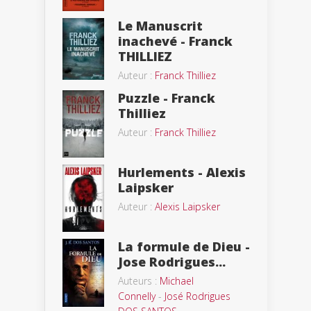
Le Manuscrit
inachevé - Franck
THILLIEZ
Auteur :
Franck Thilliez
Puzzle - Franck
Thilliez
Auteur :
Franck Thilliez
Hurlements - Alexis
Laipsker
Auteur :
Alexis Laipsker
La formule de Dieu -
Jose Rodrigues...
Auteurs :
Michael
Connelly
-
José Rodrigues