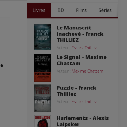
Livres
BD
Films
Séries
Le Manuscrit
inachevé - Franck
THILLIEZ
Auteur :
Franck Thilliez
Le Signal - Maxime
Chattam
le
Auteur :
Maxime Chattam
Puzzle - Franck
Thilliez
Auteur :
Franck Thilliez
Hurlements - Alexis
Laipsker