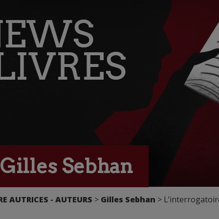
 Gilles Sebhan
E AUTRICES - AUTEURS
>
Gilles Sebhan
> L’interrogatoir