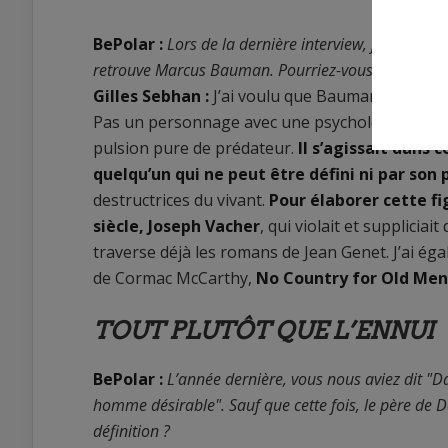
BePolar :
Lors de la dernière interview, je vous a
retrouve Marcus Bauman. Pourriez-vous nous dire
Gilles Sebhan :
J’ai voulu que Bauman soit le d
Pas un personnage avec une psychologie, des in
pulsion pure de prédateur.
Il s’agissait dans 
quelqu’un qui ne peut être défini ni par son 
destructrices du vivant.
Pour élaborer cette fi
siècle, Joseph Vacher
, qui violait et supplicia
traverse déjà les romans de Jean Genet. J’ai é
de Cormac McCarthy,
No Country for Old Men
TOUT PLUTÔT QUE L’ENNUI
BePolar :
L’année dernière, vous nous aviez dit "D
homme désirable". Sauf que cette fois, le père de 
définition ?