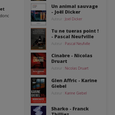
Un animal sauvage
cet
- Joël Dicker
 donc
Auteur :
Joël Dicker
Tu ne tueras point !
- Pascal Neufville
Auteur :
Pascal Neufville
Cinabre - Nicolas
Druart
Auteur :
Nicolas Druart
Glen Affric - Karine
Giebel
Auteur :
Karine Giebel
Sharko - Franck
Thilliez