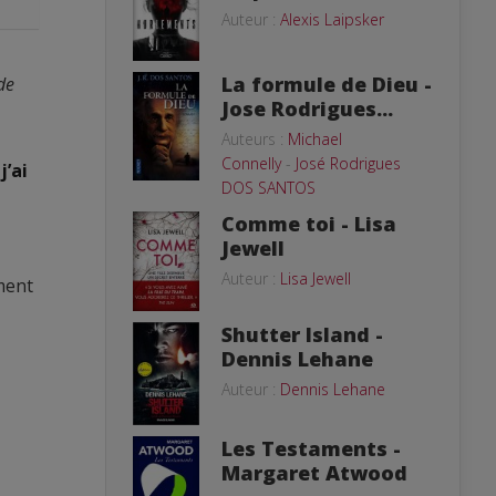
Auteur :
Alexis Laipsker
La formule de Dieu -
de
Jose Rodrigues...
Auteurs :
Michael
Connelly
-
José Rodrigues
j’ai
DOS SANTOS
Comme toi - Lisa
Jewell
Auteur :
Lisa Jewell
ment
Shutter Island -
Dennis Lehane
Auteur :
Dennis Lehane
Les Testaments -
Margaret Atwood