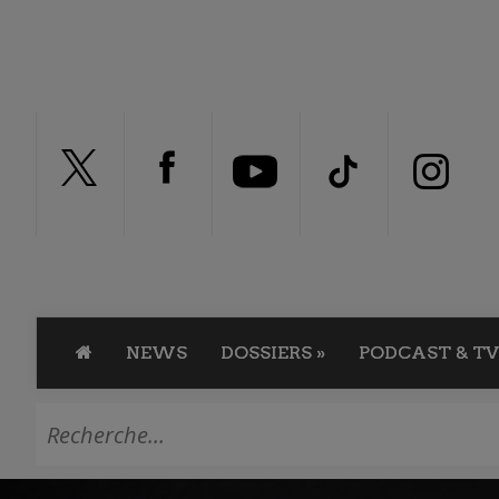
NEWS
DOSSIERS
»
PODCAST & TV