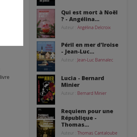
Qui est mort à Noël
? - Angélina...
Auteur :
Angélina Delcroix
ncre.
Péril en mer d’Iroise
- Jean-Luc...
Auteur :
Jean-Luc Bannalec
i
livre
Lucia - Bernard
Minier
Auteur :
Bernard Minier
Requiem pour une
République -
Thomas...
Auteur :
Thomas Cantaloube