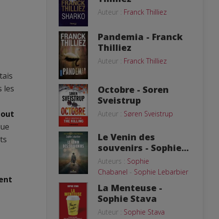
Auteur :
Franck Thilliez
Pandemia - Franck
Thilliez
Auteur :
Franck Thilliez
tais
 les
Octobre - Soren
Sveistrup
tout
Auteur :
Søren Sveistrup
que
Le Venin des
ts
souvenirs - Sophie...
Auteurs :
Sophie
Chabanel
-
Sophie Lebarbier
ent
La Menteuse -
Sophie Stava
Auteur :
Sophie Stava