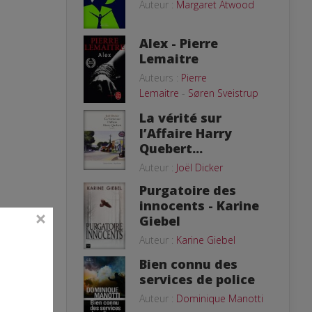
Auteur :
Margaret Atwood
Alex - Pierre
Lemaitre
Auteurs :
Pierre
Lemaitre
-
Søren Sveistrup
La vérité sur
l’Affaire Harry
Quebert...
Auteur :
Joël Dicker
Purgatoire des
innocents - Karine
Giebel
Auteur :
Karine Giebel
Bien connu des
services de police
Auteur :
Dominique Manotti