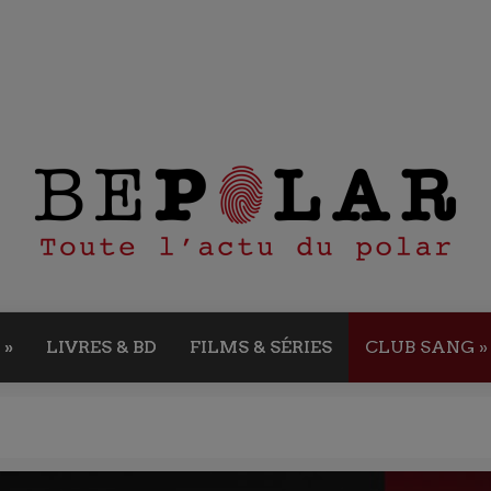
»
LIVRES & BD
FILMS & SÉRIES
CLUB SANG
»