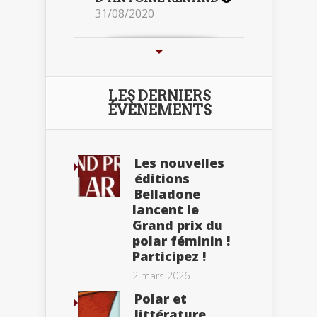
31/08/2020
LES DERNIERS
ÉVÈNEMENTS
Les nouvelles
éditions
Belladone
lancent le
Grand prix du
polar féminin !
Participez !
2 mars 2026
Polar et
littérature