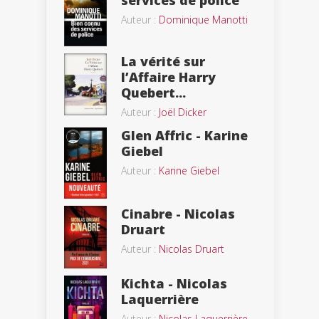
services de police
Auteur :
Dominique Manotti
La vérité sur
l’Affaire Harry
Quebert...
Auteur :
Joël Dicker
Glen Affric - Karine
Giebel
Auteur :
Karine Giebel
Cinabre - Nicolas
Druart
Auteur :
Nicolas Druart
Kichta - Nicolas
Laquerrière
Auteur :
Nicolas Laquerrière