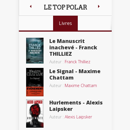
LE TOP POLAR
Livres
Le Manuscrit
inachevé - Franck
THILLIEZ
Auteur :
Franck Thilliez
Le Signal - Maxime
Chattam
Auteur :
Maxime Chattam
Hurlements - Alexis
Laipsker
Auteur :
Alexis Laipsker