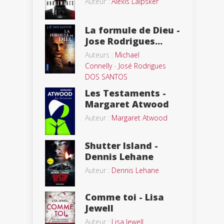
Auteur :
Alexis Laipsker
La formule de Dieu -
Jose Rodrigues...
Auteurs :
Michael
Connelly
-
José Rodrigues
DOS SANTOS
Les Testaments -
Margaret Atwood
Auteur :
Margaret Atwood
Shutter Island -
Dennis Lehane
Auteur :
Dennis Lehane
Comme toi - Lisa
Jewell
Auteur :
Lisa Jewell