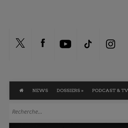
NEWS
DOSSIERS
»
PODCAST & TV