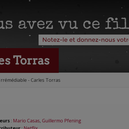
es Torras
Irrémédiable - Carles Torras
eurs
:
Mario Casas
,
Guillermo Pfening
tributeur
:
Netflix