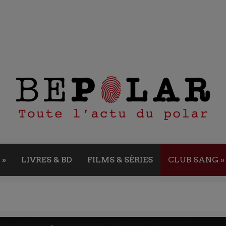
»
LIVRES & BD
FILMS & SÉRIES
CLUB SANG
»