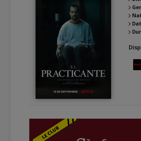
Ge
Nat
Dat
Du
Disp