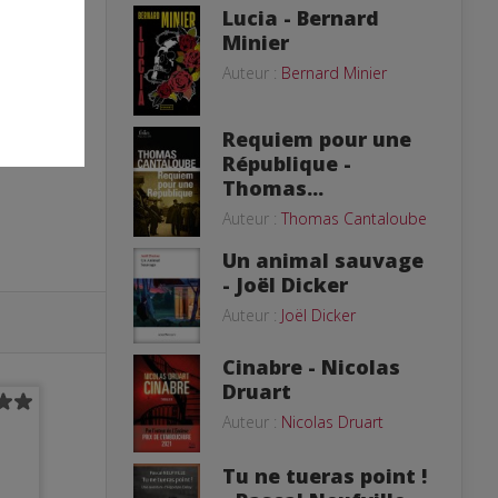
Lucia - Bernard
Minier
Auteur :
Bernard Minier
Requiem pour une
République -
Thomas...
Auteur :
Thomas Cantaloube
Un animal sauvage
- Joël Dicker
Auteur :
Joël Dicker
Cinabre - Nicolas
Druart
Auteur :
Nicolas Druart
Tu ne tueras point !