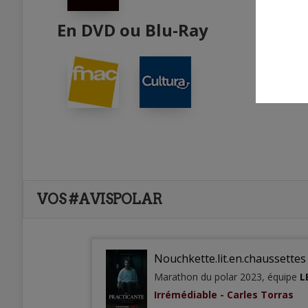
En DVD ou Blu-Ray
VOS #AVISPOLAR
Nouchkette.lit.en.chaussettes
Marathon du polar 2023, équipe
L
Irrémédiable - Carles Torras