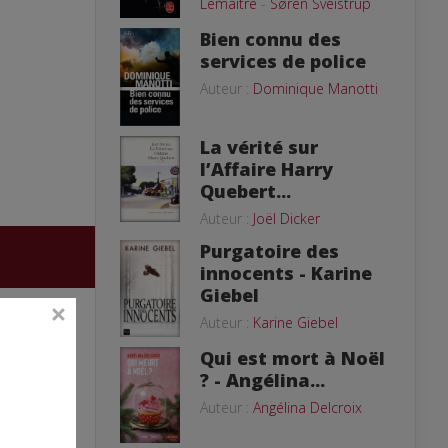
Lemaitre
-
Søren Sveistrup
Bien connu des
services de police
Auteur :
Dominique Manotti
La vérité sur
l’Affaire Harry
Quebert...
Auteur :
Joël Dicker
Purgatoire des
innocents - Karine
Giebel
Auteur :
Karine Giebel
Qui est mort à Noël
? - Angélina...
Auteur :
Angélina Delcroix