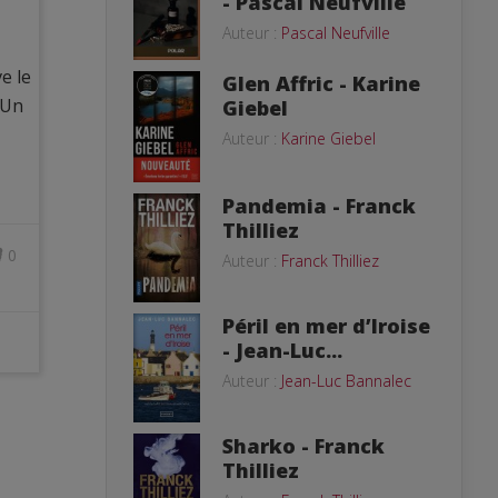
- Pascal Neufville
Auteur :
Pascal Neufville
e le
Glen Affric - Karine
 Un
Giebel
Auteur :
Karine Giebel
Pandemia - Franck
Thilliez
0
Auteur :
Franck Thilliez
Péril en mer d’Iroise
- Jean-Luc...
Auteur :
Jean-Luc Bannalec
Sharko - Franck
Thilliez