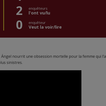
2
enquêteurs
l'ont vu/lu
0
enquêteur
Veut la voir/lire
l, Ángel nourrit une obsession mortelle pour la femme qui l’a
us sinistres.