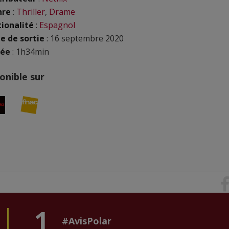
nre
:
Thriller
,
Drame
ionalité
:
Espagnol
e de sortie
: 16 septembre 2020
rée
: 1h34min
onible sur
1
#AvisPolar