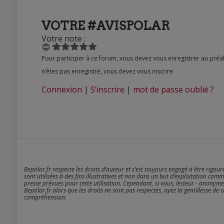
VOTRE #AVISPOLAR
Votre note :
Pour participer à ce forum, vous devez vous enregistrer au préalable. Merci d’indiquer ci-dessous l’identifiant personnel qui vous a été fourni. Si vous
n’êtes pas enregistré, vous devez vous inscrire.
Connexion
|
S’inscrire
|
mot de passe oublié ?
Bepolar.fr respecte les droits d’auteur et s’est toujours engagé à être rigou
sont utilisées à des fins illustratives et non dans un but d’exploitation comm
presse prévues pour cette utilisation. Cependant, si vous, lecteur - anonyme
Bepolar.fr alors que les droits ne sont pas respectés, ayez la gentillesse de 
compréhension.