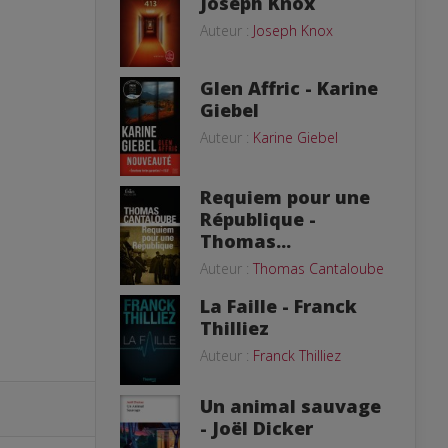
Joseph Knox
Auteur :
Joseph Knox
Glen Affric - Karine
Giebel
Auteur :
Karine Giebel
Requiem pour une
République -
Thomas...
Auteur :
Thomas Cantaloube
La Faille - Franck
Thilliez
Auteur :
Franck Thilliez
Un animal sauvage
- Joël Dicker