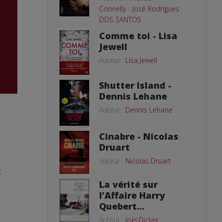
Connelly
-
José Rodrigues
DOS SANTOS
Comme toi - Lisa
Jewell
Auteur :
Lisa Jewell
Shutter Island -
Dennis Lehane
Auteur :
Dennis Lehane
Cinabre - Nicolas
Druart
Auteur :
Nicolas Druart
z
La vérité sur
l’Affaire Harry
Quebert...
Auteur :
Joël Dicker