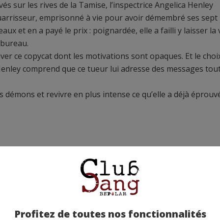
 sur les rives de la Tamise, l’inspectrice Angelica Henley
quarrisseur, emprisonné à vie pour avoir démembré ses sept
aux et en a payé le prix : poignardée, elle a failli y laisser la 
 bureau.
uver ce copycat dont les motivations sont opaques. Et le choi
Henley comprend que ce tueur lui adresse des messages tout
es démons et revivre en plus intense ce qu’elle a déjà éprouv
etez-la chez nos partenaires !
Profitez de toutes nos fonctionnalités