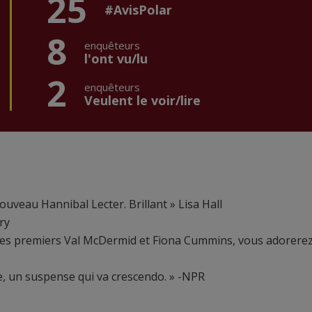
25
#AvisPolar
8
enquêteurs
l'ont vu/lu
2
enquêteurs
Veulent le voir/lire
nouveau Hannibal Lecter. Brillant » Lisa Hall
ry
z les premiers Val McDermid et Fiona Cummins, vous adorere
e, un suspense qui va crescendo. » -NPR