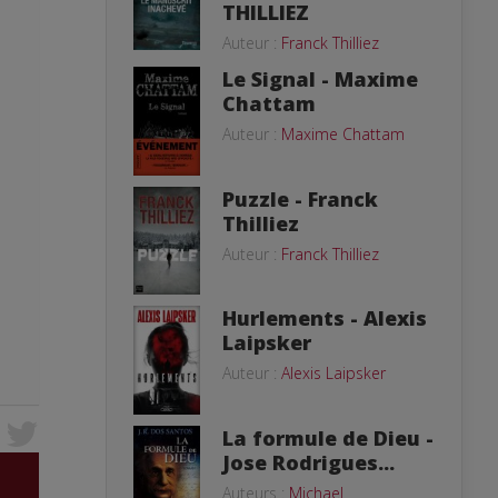
THILLIEZ
Auteur :
Franck Thilliez
Le Signal - Maxime
Chattam
Auteur :
Maxime Chattam
Puzzle - Franck
Thilliez
Auteur :
Franck Thilliez
Hurlements - Alexis
Laipsker
Auteur :
Alexis Laipsker
La formule de Dieu -
Jose Rodrigues...
Auteurs :
Michael