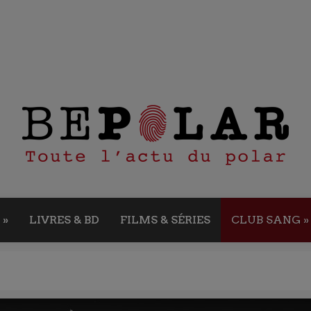
»
LIVRES & BD
FILMS & SÉRIES
CLUB SANG
»