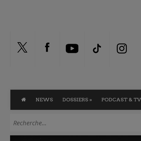
NEWS
DOSSIERS
»
PODCAST & TV