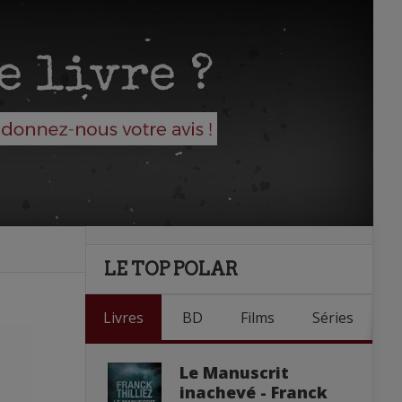
LE TOP POLAR
Livres
BD
Films
Séries
Le Manuscrit
inachevé - Franck