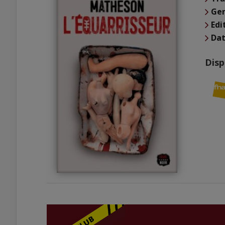
Ge
Edi
Dat
Disp