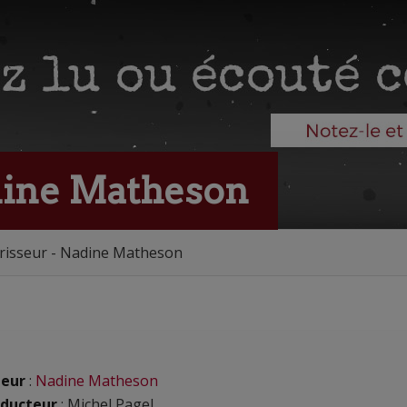
dine Matheson
risseur - Nadine Matheson
eur
:
Nadine Matheson
ducteur
: Michel Pagel