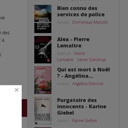
Bien connu des
services de police
vie
Auteur :
Dominique Manotti
x des
Alex - Pierre
 à
Lemaitre
Auteurs :
Pierre
é
Lemaitre
-
Søren Sveistrup
Qui est mort à Noël
? - Angélina...
Auteur :
Angélina Delcroix
Purgatoire des
innocents - Karine
Giebel
Auteur :
Karine Giebel