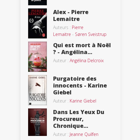
Alex - Pierre
Lemaitre
Auteurs :
Pierre
Lemaitre
-
Søren Sveistrup
Qui est mort à Noël
? - Angélina...
Auteur :
Angélina Delcroix
Purgatoire des
innocents - Karine
Giebel
Auteur :
Karine Giebel
Dans Les Yeux Du
Procureur,
Chronique...
Auteur :
Jeanne Quilfen