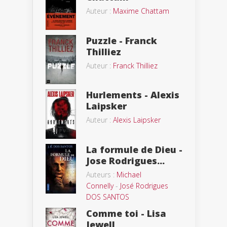
Auteur :
Maxime Chattam
Puzzle - Franck
Thilliez
Auteur :
Franck Thilliez
Hurlements - Alexis
Laipsker
Auteur :
Alexis Laipsker
La formule de Dieu -
Jose Rodrigues...
Auteurs :
Michael
Connelly
-
José Rodrigues
DOS SANTOS
Comme toi - Lisa
Jewell