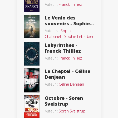
Auteur :
Franck Thilliez
Le Venin des
souvenirs - Sophie...
Auteurs :
Sophie
Chabanel
-
Sophie Lebarbier
Labyrinthes -
Franck Thilliez
Auteur :
Franck Thilliez
Le Cheptel - Céline
Denjean
Auteur :
Céline Denjean
Octobre - Soren
Sveistrup
Auteur :
Søren Sveistrup