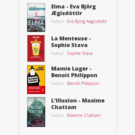
Elma - Eva Björg
Ægisdóttir
Auteur :
Eva Björg Aegisdottir
La Menteuse -
Sophie Stava
Auteur :
Sophie Stava
Mamie Luger -
Benoit Philippon
Auteur :
Benoît Philippon
L’Illusion - Maxime
Chattam
Auteur :
Maxime Chattam