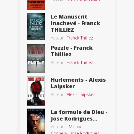
Le Manuscrit
inachevé - Franck
THILLIEZ
Auteur :
Franck Thilliez
Puzzle - Franck
Thilliez
Auteur :
Franck Thilliez
Hurlements - Alexis
Laipsker
Auteur :
Alexis Laipsker
La formule de Dieu -
Jose Rodrigues...
Auteurs :
Michael
Connelly
-
José Rodrigues