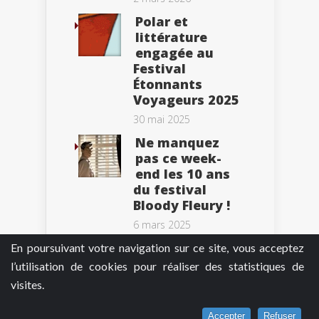
Polar et
littérature
engagée au
Festival
Étonnants
Voyageurs 2025
30 mai 2025
Ne manquez
pas ce week-
end les 10 ans
du festival
Bloody Fleury !
6 mars 2025
En poursuivant votre navigation sur ce site, vous acceptez
l’utilisation de cookies pour réaliser des statistiques de
visites.
Tweets by BePolar
Accepter
Refuser