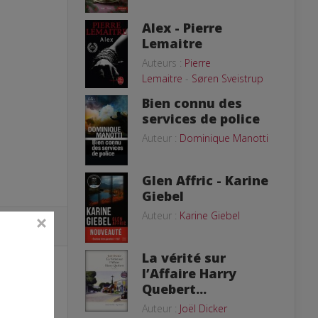
Alex - Pierre
Lemaitre
Auteurs :
Pierre
Lemaitre
-
Søren Sveistrup
Bien connu des
services de police
Auteur :
Dominique Manotti
Glen Affric - Karine
Giebel
Auteur :
Karine Giebel
La vérité sur
l’Affaire Harry
Quebert...
Auteur :
Joël Dicker