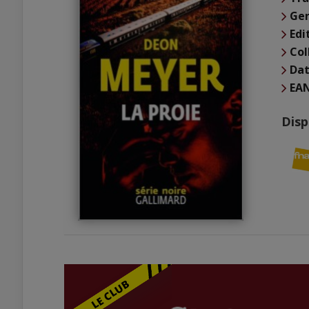
Ge
Edi
Col
Dat
EA
Disp