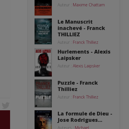
Auteur :
Maxime Chattam
Le Manuscrit
inachevé - Franck
THILLIEZ
Auteur :
Franck Thilliez
Hurlements - Alexis
Laipsker
Auteur :
Alexis Laipsker
Puzzle - Franck
Thilliez
Auteur :
Franck Thilliez
La formule de Dieu -
Jose Rodrigues...
Auteurs :
Michael