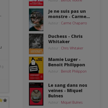
Auteur :
Benoît Vitkine
Je ne suis pas un
-
monstre - Carme...
Auteur :
Carme Chaparro
Duchess - Chris
s
Whitaker
u
Auteur :
Chris Whitaker
Mamie Luger -
Benoit Philippon
0
Auteur :
Benoît Philippon
Le sang dans nos
veines - Miquel
Bulnes
Auteur :
Miquel Bulnes