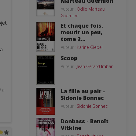
Marteau Guernion
Auteur :
Odile Marteau
Guernion
ojet
Et chaque fois,
mourir un peu,
tome 2...
Auteur :
Karine Giebel
 à
Scoop
Auteur :
Jean Gérard Imbar
0
La fille au pair -
Sidonie Bonnec
Auteur :
Sidonie Bonnec
Donbass - Benoît
Vitkine