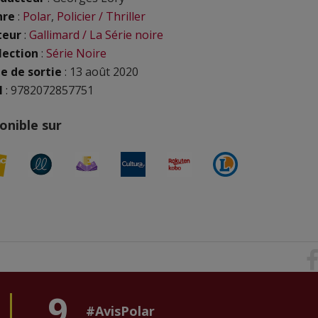
nre
:
Polar
,
Policier / Thriller
teur
:
Gallimard / La Série noire
lection
:
Série Noire
e de sortie
: 13 août 2020
N
: 9782072857751
onible sur
9
#AvisPolar