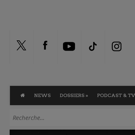
NEWS
DOSSIERS
»
PODCAST & TV