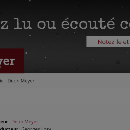
yer
ie - Deon Meyer
eur
:
Deon Meyer
ducteur
: Georges Lory