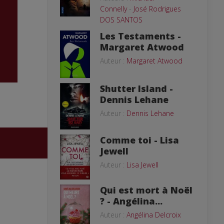
Connelly
-
José Rodrigues
DOS SANTOS
Les Testaments -
Margaret Atwood
Auteur :
Margaret Atwood
Shutter Island -
Dennis Lehane
Auteur :
Dennis Lehane
Comme toi - Lisa
Jewell
Auteur :
Lisa Jewell
Qui est mort à Noël
? - Angélina...
Auteur :
Angélina Delcroix