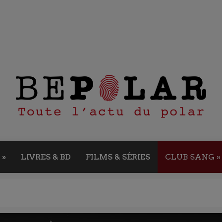
»
LIVRES & BD
FILMS & SÉRIES
CLUB SANG
»