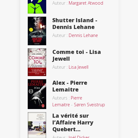
Auteur :
Margaret Atwood
Shutter Island -
Dennis Lehane
Auteur :
Dennis Lehane
Comme toi - Lisa
Jewell
Auteur :
Lisa Jewell
Alex - Pierre
Lemaitre
Auteurs :
Pierre
Lemaitre
-
Søren Sveistrup
La vérité sur
l’Affaire Harry
Quebert...
Auteur :
Joël Dicker