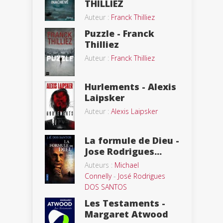
THILLIEZ
Auteur :
Franck Thilliez
Puzzle - Franck
Thilliez
Auteur :
Franck Thilliez
Hurlements - Alexis
Laipsker
Auteur :
Alexis Laipsker
La formule de Dieu -
Jose Rodrigues...
Auteurs :
Michael
Connelly
-
José Rodrigues
DOS SANTOS
Les Testaments -
Margaret Atwood