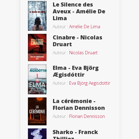
Le Silence des
Aveux - Amélie De
Lima
Auteur :
Amélie De Lima
Cinabre - Nicolas
Druart
Auteur :
Nicolas Druart
Elma - Eva Björg
Ægisdóttir
Auteur :
Eva Björg Aegisdottir
La cérémonie -
Florian Dennisson
Auteur :
Florian Dennisson
Sharko - Franck
Thilliez